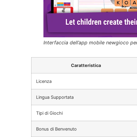
Interfaccia dell’app mobile newgioco p
Caratteristica
Licenza
Lingua Supportata
Tipi di Giochi
Bonus di Benvenuto