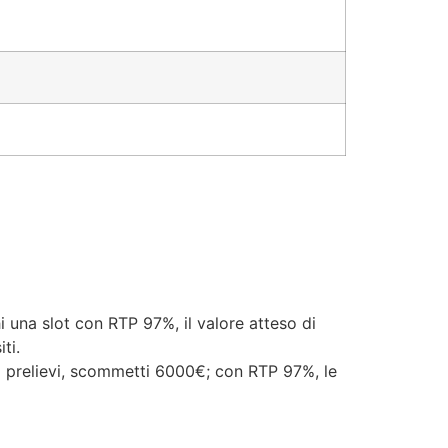
hi una slot con RTP 97%, il valore atteso di
ti.
 i prelievi, scommetti 6000€; con RTP 97%, le