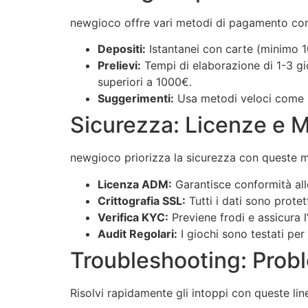
newgioco offre vari metodi di pagamento con l
Depositi:
Istantanei con carte (minimo 
Prelievi:
Tempi di elaborazione di 1-3 gio
superiori a 1000€.
Suggerimenti:
Usa metodi veloci come Pay
Sicurezza: Licenze e M
newgioco priorizza la sicurezza con queste m
Licenza ADM:
Garantisce conformità alle
Crittografia SSL:
Tutti i dati sono protet
Verifica KYC:
Previene frodi e assicura l’
Audit Regolari:
I giochi sono testati per 
Troubleshooting: Prob
Risolvi rapidamente gli intoppi con queste lin