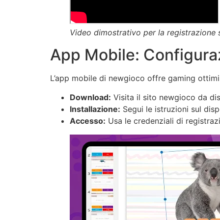
Video dimostrativo per la registrazione
App Mobile: Configuraz
L’app mobile di newgioco offre gaming ottim
Download:
Visita il sito newgioco da di
Installazione:
Segui le istruzioni sul dis
Accesso:
Usa le credenziali di registraz