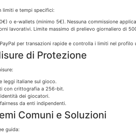
imiti e tempi specifici:
10€) o e-wallets (minimo 5€). Nessuna commissione applica
rni lavorativi. Limite massimo di prelievo giornaliero di 50
Pal per transazioni rapide e controlla i limiti nel profilo 
isure di Protezione
isure:
 leggi italiane sul gioco.
ti con crittografia a 256-bit.
identità dei giocatori.
fairness da enti indipendenti.
lemi Comuni e Soluzioni
ee guida: