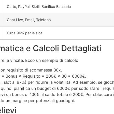
Carte, PayPal, Skrill, Bonifico Bancario
Chat Live, Email, Telefono
Circa 96% per le slot
atica e Calcoli Dettagliati
e le vincite. Ecco un esempio di calcolo:
on requisito di scommessa 30x.
 = Bonus × Requisito = 200€ × 30 = 6000€.
, slot al 97%) per ridurre la volatilità. Ad esempio, se gioc
uindi pianifica un budget di 6000€ per soddisfare i requisi
evi un bonus di 100€, il saldo totale è 200€. Per sbloccare
ndo un margine per potenziali guadagni.
lievi