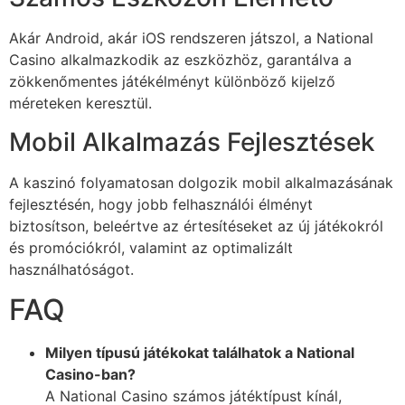
Akár Android, akár iOS rendszeren játszol, a National
Casino alkalmazkodik az eszközhöz, garantálva a
zökkenőmentes játékélményt különböző kijelző
méreteken keresztül.
Mobil Alkalmazás Fejlesztések
A kaszinó folyamatosan dolgozik mobil alkalmazásának
fejlesztésén, hogy jobb felhasználói élményt
biztosítson, beleértve az értesítéseket az új játékokról
és promóciókról, valamint az optimalizált
használhatóságot.
FAQ
Milyen típusú játékokat találhatok a National
Casino-ban?
A National Casino számos játéktípust kínál,