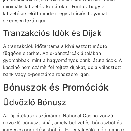
minimális kifizetési korlátokat. Fontos, hogy a
kifizetések előtt minden regisztrációs folyamat
sikeresen lezáruljon.
Tranzakciós Idők és Díjak
A tranzakciók időtartama a kiválasztott módtól
függően eltérhet. Az e-pénztárcák általában
gyorsabbak, mint a hagyományos banki átutalások. A
kaszinó nem számít fel rejtett díjakat, de a választott
bank vagy e-pénztárca rendszere igen.
Bónuszok és Promóciók
Üdvözlő Bónusz
Az új játékosok számára a National Casino vonzó
üdvözlő bónuszt kínál, amely befizetési bónuszból és
ingyenes pörgetésekből áll. Ez egy kiváló módja annak,