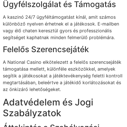
Ügyfélszolgálat és Támogatás
A kaszinó 24/7 ügyféltámogatást kínál, amit számos
különböző nyelven érhetnek el a játékosok. E-mailben
vagy élő chaten keresztül gyors és professzionális
segítséget kaphatnak minden felmerülő problémára.
Felelős Szerencsejáték
A National Casino elkötelezett a felelős szerencsejáték
támogatása mellett, különféle eszközökkel, amelyek
segítik a játékosokat a játéktevékenység feletti kontroll
megtartásában, beleértve a játékidő korlátozásokat és
az önkizáró lehetőségeket.
Adatvédelem és Jogi
Szabályzatok