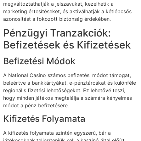
megváltoztathatják a jelszavukat, kezelhetik a
marketing értesítéseket, és aktiválhatják a kétlépcsős
azonosítást a fokozott biztonság érdekében.
Pénzügyi Tranzakciók:
Befizetések és Kifizetések
Befizetési Módok
A National Casino számos befizetési módot támogat,
beleértve a bankkártyákat, e-pénztárcákat és különféle
regionális fizetési lehetőségeket. Ez lehetővé teszi,
hogy minden játékos megtalálja a számára kényelmes
módot a pénz befizetésére.
Kifizetés Folyamata
A kifizetés folyamata szintén egyszerű, bár a
játékosoknak teljesíteniük kell a kaszinó által előírt