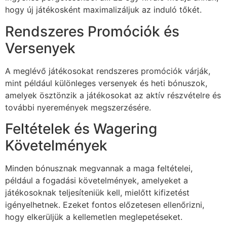
hogy új játékosként maximalizáljuk az induló tőkét.
Rendszeres Promóciók és
Versenyek
A meglévő játékosokat rendszeres promóciók várják,
mint például különleges versenyek és heti bónuszok,
amelyek ösztönzik a játékosokat az aktív részvételre és
további nyeremények megszerzésére.
Feltételek és Wagering
Követelmények
Minden bónusznak megvannak a maga feltételei,
például a fogadási követelmények, amelyeket a
játékosoknak teljesíteniük kell, mielőtt kifizetést
igényelhetnek. Ezeket fontos előzetesen ellenőrizni,
hogy elkerüljük a kellemetlen meglepetéseket.