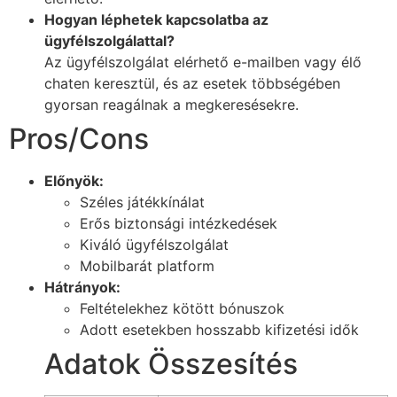
Hogyan léphetek kapcsolatba az
ügyfélszolgálattal?
Az ügyfélszolgálat elérhető e-mailben vagy élő
chaten keresztül, és az esetek többségében
gyorsan reagálnak a megkeresésekre.
Pros/Cons
Előnyök:
Széles játékkínálat
Erős biztonsági intézkedések
Kiváló ügyfélszolgálat
Mobilbarát platform
Hátrányok:
Feltételekhez kötött bónuszok
Adott esetekben hosszabb kifizetési idők
Adatok Összesítés