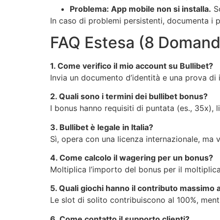
Problema: App mobile non si installa.
So
In caso di problemi persistenti, documenta i 
FAQ Estesa (8 Domand
1. Come verifico il mio account su Bullibet?
Invia un documento d’identità e una prova di in
2. Quali sono i termini dei bullibet bonus?
I bonus hanno requisiti di puntata (es., 35x), l
3. Bullibet è legale in Italia?
Sì, opera con una licenza internazionale, ma ve
4. Come calcolo il wagering per un bonus?
Moltiplica l’importo del bonus per il moltip
5. Quali giochi hanno il contributo massimo 
Le slot di solito contribuiscono al 100%, men
6. Come contatto il supporto clienti?