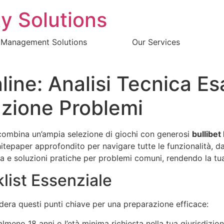
y Solutions
 Management Solutions
Our Services
line: Analisi Tecnica Es
uzione Problemi
ombina un’ampia selezione di giochi con generosi
bullibet
itepaper approfondito per navigare tutte le funzionalità, dal
za e soluzioni pratiche per problemi comuni, rendendo la tua
klist Essenziale
idera questi punti chiave per una preparazione efficace:
lmeno 18 anni o l’età minima richiesta nella tua giurisdizion