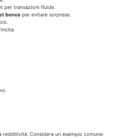
per transazioni fluide.
bet bonus
per evitare sorprese.
oni.
incita.
vi.
ua redditività. Considera un esempio comune: