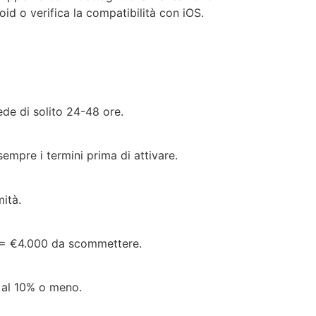
oid o verifica la compatibilità con iOS.
ede di solito 24-48 ore.
 sempre i termini prima di attivare.
mità.
g = €4.000 da scommettere.
e al 10% o meno.