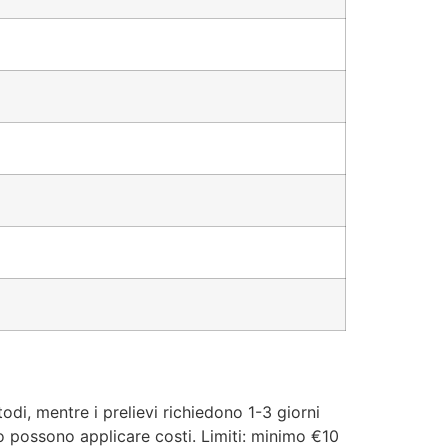
odi, mentre i prelievi richiedono 1-3 giorni
vo possono applicare costi. Limiti: minimo €10