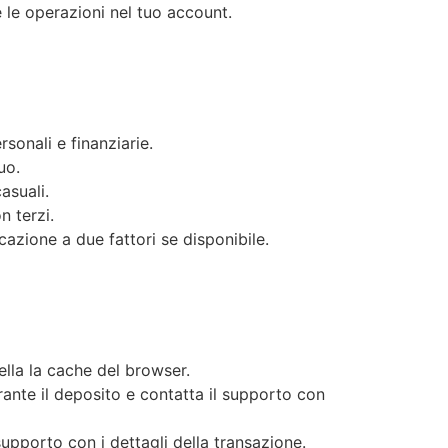
e le operazioni nel tuo account.
sonali e finanziarie.
uo.
asuali.
n terzi.
azione a due fattori se disponibile.
ella la cache del browser.
rante il deposito e contatta il supporto con
supporto con i dettagli della transazione.