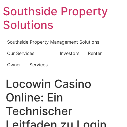
Skip
Southside Property
to
content
Solutions
Southside Property Management Solutions
Our Services
Investors
Renter
Owner
Services
Locowin Casino
Online: Ein
Technischer
Leitfaden zu Login