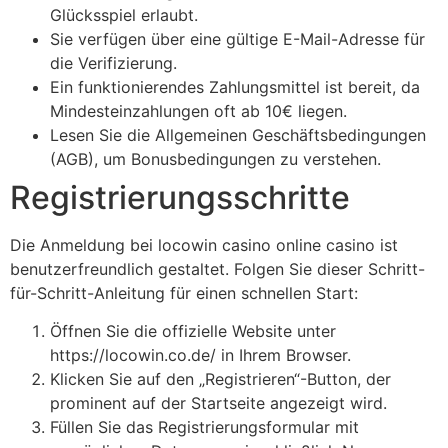
Glücksspiel erlaubt.
Sie verfügen über eine gültige E-Mail-Adresse für
die Verifizierung.
Ein funktionierendes Zahlungsmittel ist bereit, da
Mindesteinzahlungen oft ab 10€ liegen.
Lesen Sie die Allgemeinen Geschäftsbedingungen
(AGB), um Bonusbedingungen zu verstehen.
Registrierungsschritte
Die Anmeldung bei locowin casino online casino ist
benutzerfreundlich gestaltet. Folgen Sie dieser Schritt-
für-Schritt-Anleitung für einen schnellen Start:
Öffnen Sie die offizielle Website unter
https://locowin.co.de/ in Ihrem Browser.
Klicken Sie auf den „Registrieren“-Button, der
prominent auf der Startseite angezeigt wird.
Füllen Sie das Registrierungsformular mit