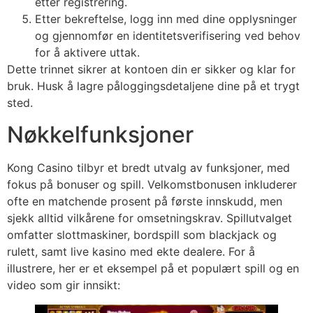
etter registrering.
Etter bekreftelse, logg inn med dine opplysninger
og gjennomfør en identitetsverifisering ved behov
for å aktivere uttak.
Dette trinnet sikrer at kontoen din er sikker og klar for
bruk. Husk å lagre påloggingsdetaljene dine på et trygt
sted.
Nøkkelfunksjoner
Kong Casino tilbyr et bredt utvalg av funksjoner, med
fokus på bonuser og spill. Velkomstbonusen inkluderer
ofte en matchende prosent på første innskudd, men
sjekk alltid vilkårene for omsetningskrav. Spillutvalget
omfatter slottmaskiner, bordspill som blackjack og
rulett, samt live kasino med ekte dealere. For å
illustrere, her er et eksempel på et populært spill og en
video som gir innsikt: