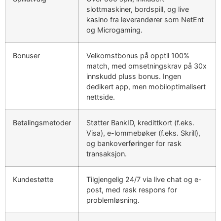
slottmaskiner, bordspill, og live
kasino fra leverandører som NetEnt
og Microgaming.
Bonuser
Velkomstbonus på opptil 100%
match, med omsetningskrav på 30x
innskudd pluss bonus. Ingen
dedikert app, men mobiloptimalisert
nettside.
Betalingsmetoder
Støtter BankID, kredittkort (f.eks.
Visa), e-lommebøker (f.eks. Skrill),
og bankoverføringer for rask
transaksjon.
Kundestøtte
Tilgjengelig 24/7 via live chat og e-
post, med rask respons for
problemløsning.