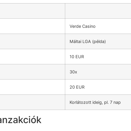
Verde Casino
Máltai LGA (példa)
10 EUR
30x
20 EUR
Korlátozott ideig, pl. 7 nap
anzakciók