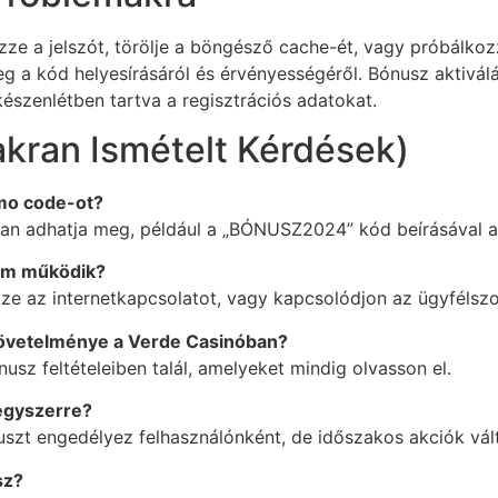
rizze a jelszót, törölje a böngésző cache-ét, vagy próbál
g a kód helyesírásáról és érvényességéről. Bónusz aktivál
készenlétben tartva a regisztrációs adatokat.
akran Ismételt Kérdések)
omo code-ot?
ban adhatja meg, például a „BÓNUSZ2024” kód beírásával a
nem működik?
rizze az internetkapcsolatot, vagy kapcsolódjon az ügyfélsz
követelménye a Verde Casinóban?
sz feltételeiben talál, amelyeket mindig olvasson el.
egyszerre?
uszt engedélyez felhasználónként, de időszakos akciók vál
sz?