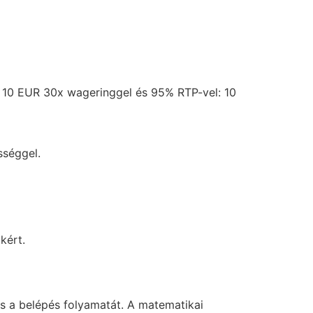
l 10 EUR 30x wageringgel és 95% RTP-vel: 10
sséggel.
kért.
s a belépés folyamatát. A matematikai