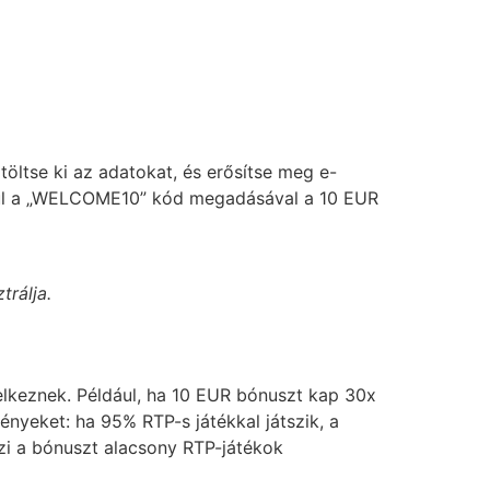
töltse ki az adatokat, és erősítse meg e-
ldául a „WELCOME10” kód megadásával a 10 EUR
rálja.
elkeznek. Például, ha 10 EUR bónuszt kap 30x
ényeket: ha 95% RTP-s játékkal játszik, a
i a bónuszt alacsony RTP-játékok