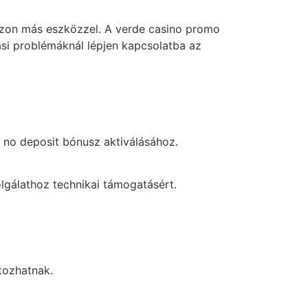
kozzon más eszközzel. A verde casino promo
ási problémáknál lépjen kapcsolatba az
 no deposit bónusz aktiválásához.
olgálathoz technikai támogatásért.
tozhatnak.