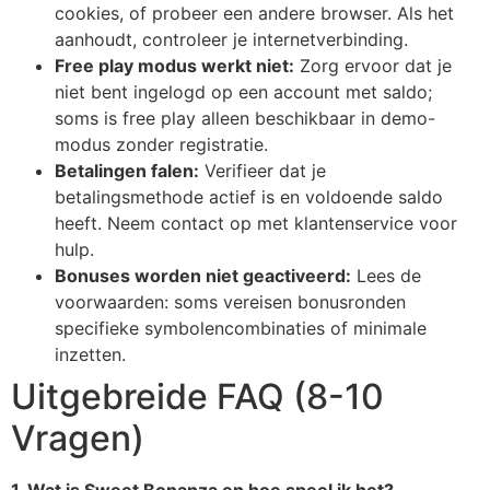
cookies, of probeer een andere browser. Als het
aanhoudt, controleer je internetverbinding.
Free play modus werkt niet:
Zorg ervoor dat je
niet bent ingelogd op een account met saldo;
soms is free play alleen beschikbaar in demo-
modus zonder registratie.
Betalingen falen:
Verifieer dat je
betalingsmethode actief is en voldoende saldo
heeft. Neem contact op met klantenservice voor
hulp.
Bonuses worden niet geactiveerd:
Lees de
voorwaarden: soms vereisen bonusronden
specifieke symbolencombinaties of minimale
inzetten.
Uitgebreide FAQ (8-10
Vragen)