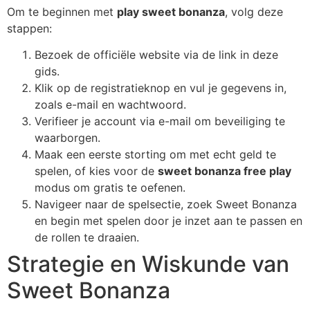
Om te beginnen met
play sweet bonanza
, volg deze
stappen:
Bezoek de officiële website via de link in deze
gids.
Klik op de registratieknop en vul je gegevens in,
zoals e-mail en wachtwoord.
Verifieer je account via e-mail om beveiliging te
waarborgen.
Maak een eerste storting om met echt geld te
spelen, of kies voor de
sweet bonanza free play
modus om gratis te oefenen.
Navigeer naar de spelsectie, zoek Sweet Bonanza
en begin met spelen door je inzet aan te passen en
de rollen te draaien.
Strategie en Wiskunde van
Sweet Bonanza