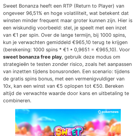
Sweet Bonanza heeft een RTP (Return to Player) van
ongeveer 96,51% en hoge volatiliteit, wat betekent dat
winsten minder frequent maar groter kunnen zijn. Hier is
een wiskundig voorbeeld: stel, je speelt met een inzet
van €1 per spin. Over de lange termijn, bij 1000 spins,
kun je verwachten gemiddeld €965,10 terug te krijgen
(berekening: 1000 spins * €1 * 0,9651 = €965,10). Voor
sweet bonanza free play
, gebruik deze modus om
strategieën te testen zonder risico, zoals het aanpassen
van inzetten tijdens bonusronden. Een scenario: tijdens
de gratis spins bonus, met een vermenigvuldiger van
10x, kan een winst van €5 oplopen tot €50. Bereken
altijd de verwachte waarde door kans en uitbetaling te
combineren.