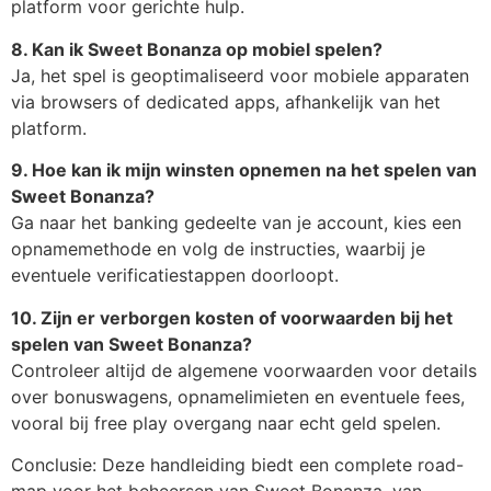
platform voor gerichte hulp.
8. Kan ik Sweet Bonanza op mobiel spelen?
Ja, het spel is geoptimaliseerd voor mobiele apparaten
via browsers of dedicated apps, afhankelijk van het
platform.
9. Hoe kan ik mijn winsten opnemen na het spelen van
Sweet Bonanza?
Ga naar het banking gedeelte van je account, kies een
opnamemethode en volg de instructies, waarbij je
eventuele verificatiestappen doorloopt.
10. Zijn er verborgen kosten of voorwaarden bij het
spelen van Sweet Bonanza?
Controleer altijd de algemene voorwaarden voor details
over bonuswagens, opnamelimieten en eventuele fees,
vooral bij free play overgang naar echt geld spelen.
Conclusie: Deze handleiding biedt een complete road-
map voor het beheersen van Sweet Bonanza, van