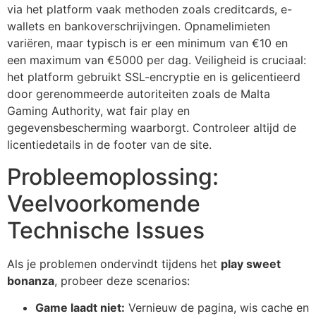
via het platform vaak methoden zoals creditcards, e-
wallets en bankoverschrijvingen. Opnamelimieten
variëren, maar typisch is er een minimum van €10 en
een maximum van €5000 per dag. Veiligheid is cruciaal:
het platform gebruikt SSL-encryptie en is gelicentieerd
door gerenommeerde autoriteiten zoals de Malta
Gaming Authority, wat fair play en
gegevensbescherming waarborgt. Controleer altijd de
licentiedetails in de footer van de site.
Probleemoplossing:
Veelvoorkomende
Technische Issues
Als je problemen ondervindt tijdens het
play sweet
bonanza
, probeer deze scenarios:
Game laadt niet:
Vernieuw de pagina, wis cache en