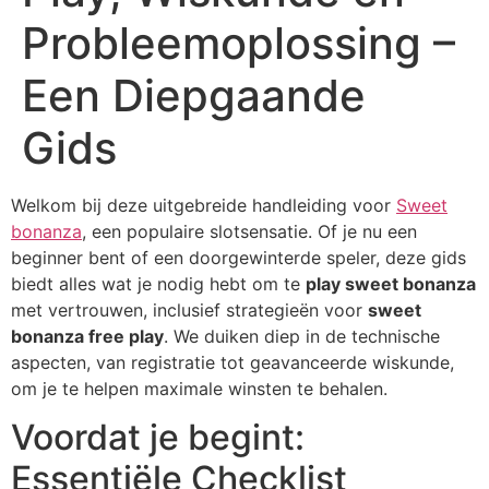
Probleemoplossing –
Een Diepgaande
Gids
Welkom bij deze uitgebreide handleiding voor
Sweet
bonanza
, een populaire slotsensatie. Of je nu een
beginner bent of een doorgewinterde speler, deze gids
biedt alles wat je nodig hebt om te
play sweet bonanza
met vertrouwen, inclusief strategieën voor
sweet
bonanza free play
. We duiken diep in de technische
aspecten, van registratie tot geavanceerde wiskunde,
om je te helpen maximale winsten te behalen.
Voordat je begint:
Essentiële Checklist