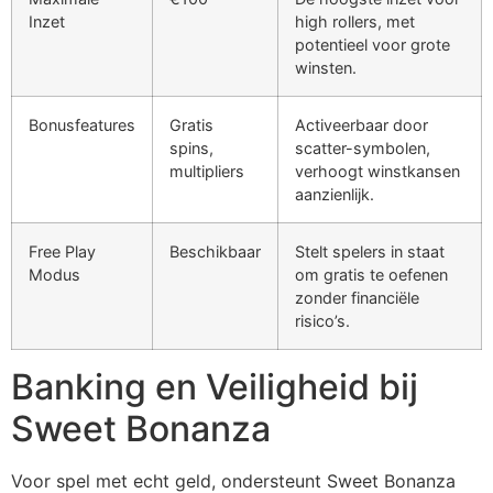
Inzet
high rollers, met
potentieel voor grote
winsten.
Bonusfeatures
Gratis
Activeerbaar door
spins,
scatter-symbolen,
multipliers
verhoogt winstkansen
aanzienlijk.
Free Play
Beschikbaar
Stelt spelers in staat
Modus
om gratis te oefenen
zonder financiële
risico’s.
Banking en Veiligheid bij
Sweet Bonanza
Voor spel met echt geld, ondersteunt Sweet Bonanza