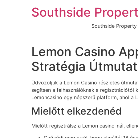
Skip
Southside Propert
to
content
Southside Property
Lemon Casino App
Stratégia Útmuta
Üdvözöljük a Lemon Casino részletes útmutató
segítsen a felhasználóknak a regisztrációtól 
Lemoncasino egy népszerű platform, ahol a L
Mielőtt elkezdenéd
Mielőtt regisztrálsz a Lemon casino-nál, elle
Győződj meg arról, hogy elmúltál 18 éve