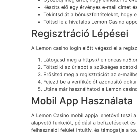
Készíts elő egy érvényes e-mail címet 
Tekintsd át a bónuszfeltételeket, hogy e
Töltsd le a hivatalos Lemon Casino app
Regisztráció Lépései
A Lemon casino login előtt végezd el a regis
Látogasd meg a https://lemoncasino5.org
Töltsd ki az űrlapot a szükséges adatokka
Erősítsd meg a regisztrációt az e-mailbe
Fejezd be a verifikációt azonosító doku
Utána már használhatod a Lemon casino 
Mobil App Használata
A Lemon Casino mobil appja lehetővé teszi a
alapvető funkciót, például a befizetéseket és
felhasználói felület intuitív, és támogatja a 