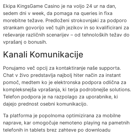
Ekipa KingsGame Casino je na voljo 24 ur na dan,
sedem dni v week, da pomaga na queries in fixa
morebitne težave. Predloženi strokovnjaki za podporo
strankam govorijo več tujih jezikov in so kvalificirani za
reševanje različnih scenarijev – od tehnoloških težav do
vprašanj o bonusih.
Kanali Komunikacije
Ponujamo več opcij za kontaktiranje naše supporta.
Chat v živo predstavlja najbolj hiter način za instant
pomoč, medtem ko je elektronska podpora odlična za
kompleksnejša vprašanja, ki terja podrobnejše solutions.
Telefon podpora je na razpolago za uporabnike, ki
dajejo prednost osebni komunikacijo.
Ta platforma je popolnoma optimizirana za mobilne
naprave, kar omogočuje nemoteno playing na pametnih
telefonih in tablets brez zahteve po downloadu