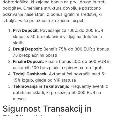
dobrodošlice, ki zajema bonus na prvi, drugo in tretji
pologitev. Omenjena struktura dovoljuje postopno
odkrivanje naše strani z bonus igralnim sredstvi, ki
izboljša vaše priložnosti za začetni uspeh.
Prvi Depozit:
Povečanje za 100% do 200 EUR
skupaj s 50 brezplačnimi vrtljaji na določenih
slotih
Drugi Depozit:
Benefit 75% do 300 EUR z bonus
75 brezplačnimi obrati
Finalni Depozit:
Finalni bonus 50% do 500 EUR in
unikatnih 100 brezplačnih spinov na top igrah
Tednji Cashback:
Avtomatični povračili med 5-
15% izgub, glede od VIP statusa
Tekmovanja in Tekmovanja:
Frequently eventi z
dobitnimi skladi, ki presežejo 50.000 EUR na
mesec
Sigurnost Transakcij in