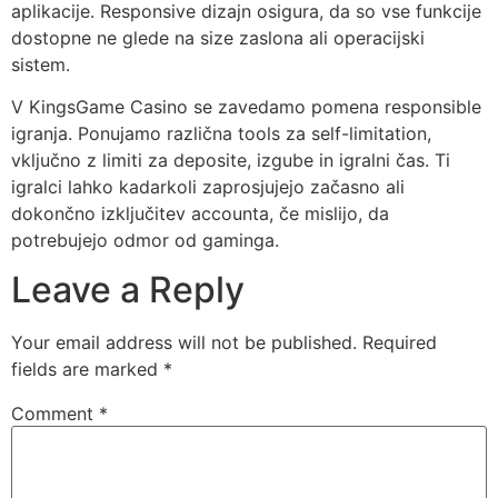
aplikacije. Responsive dizajn osigura, da so vse funkcije
dostopne ne glede na size zaslona ali operacijski
sistem.
V KingsGame Casino se zavedamo pomena responsible
igranja. Ponujamo različna tools za self-limitation,
vključno z limiti za deposite, izgube in igralni čas. Ti
igralci lahko kadarkoli zaprosjujejo začasno ali
dokončno izključitev accounta, če mislijo, da
potrebujejo odmor od gaminga.
Leave a Reply
Your email address will not be published.
Required
fields are marked
*
Comment
*