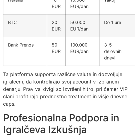
EUR
EUR/dan
BTC
20
50.000
Do 1 ure
EUR
EUR/dan
Bank Prenos
50
100.000
3-5
EUR
EUR/dan
delovnih
dnevi
Ta platforma supporta različne valute in dozvoljuje
igralcem, da kontrolirajo svoj account v izbranem
denarju. Prav vsi dvigi so izvršeni hitro, pri čemer VIP
člani profitirajo prednostno treatment in višje dnevne
caps.
Profesionalna Podpora in
Igralčeva Izkušnja