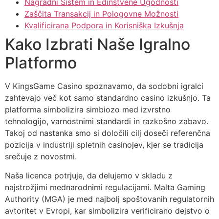
Nagradni Sistem in Edinstvene Ugodnosti
Zaščita Transakcij in Pologovne Možnosti
Kvalificirana Podpora in Korisniška Izkušnja
Kako Izbrati Naše Igralno
Platformo
V KingsGame Casino spoznavamo, da sodobni igralci
zahtevajo več kot samo standardno casino izkušnjo. Ta
platforma simbolizira simbiozo med izvrstno
tehnologijo, varnostnimi standardi in razkošno zabavo.
Takoj od nastanka smo si določili cilj doseči referenčna
pozicija v industriji spletnih casinojev, kjer se tradicija
srečuje z novostmi.
Naša licenca potrjuje, da delujemo v skladu z
najstrožjimi mednarodnimi regulacijami. Malta Gaming
Authority (MGA) je med najbolj spoštovanih regulatornih
avtoritet v Evropi, kar simbolizira verificirano dejstvo o