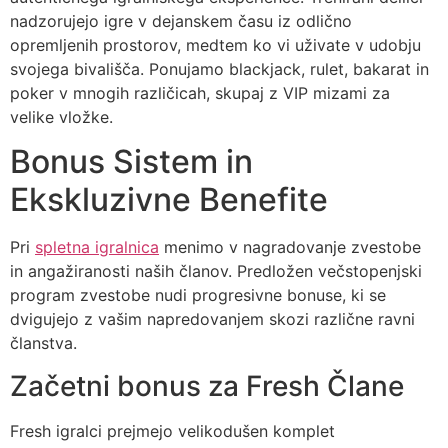
nadzorujejo igre v dejanskem času iz odlično
opremljenih prostorov, medtem ko vi uživate v udobju
svojega bivališča. Ponujamo blackjack, rulet, bakarat in
poker v mnogih različicah, skupaj z VIP mizami za
velike vložke.
Bonus Sistem in
Ekskluzivne Benefite
Pri
spletna igralnica
menimo v nagradovanje zvestobe
in angažiranosti naših članov. Predložen večstopenjski
program zvestobe nudi progresivne bonuse, ki se
dvigujejo z vašim napredovanjem skozi različne ravni
članstva.
Začetni bonus za Fresh Člane
Fresh igralci prejmejo velikodušen komplet