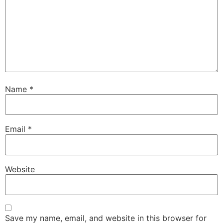
Name
*
Email
*
Website
Save my name, email, and website in this browser for