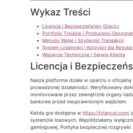
Wykaz Treści
Licencja i Bezpieczeństwo Graczy
Portfolio Tytułów i Producenci Oprogr
Metody Wpłat i Szybkość Transakcji
System Lojalności i Korzyści dla Regul
Wsparcie Techniczne i Serwis Klienta
Licencja i Bezpiecze
Nasza platforma działa w oparciu o oficjalną
prowadzonej działalności. Weryfikowany dok
monitorowane przez zewnętrzne organy nadz
bankowe przed nieuprawnionym wejściem.
Każda gra dostępna w
https://tvlancut.com/
p
systemów losowych. Współdziałamy wyłączni
gamingowej. Polityka bezpiecznej rozgrywk