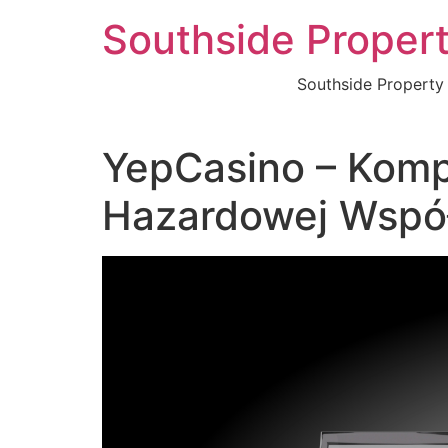
Skip
Southside Propert
to
content
Southside Property
YepCasino – Komp
Hazardowej Współ