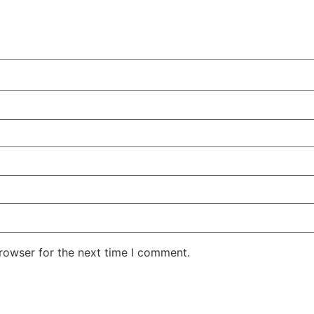
rowser for the next time I comment.