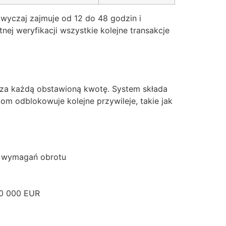
wyczaj zajmuje od 12 do 48 godzin i
j weryfikacji wszystkie kolejne transakcje
y
za każdą obstawioną kwotę. System składa
om odblokowuje kolejne przywileje, takie jak
z wymagań obrotu
50 000 EUR