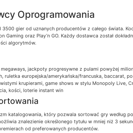
tawcy Oprogramowania
d 3500 gier od uznanych producentów z całego świata. Koo
tion Gaming oraz Play’n GO. Każdy dostawca został dokład
ści algorytmów.
 megaways, jackpoty progresywne z pulami powyżej milio
h, ruletka europejska/amerykańska/francuska, baccarat, po
ywistymi krupierami, game shows w stylu Monopoly Live, C
a, kości, loterie instant win
Sortowania
 katalogowania, który pozwala sortować gry według popu
liwia znalezienie określonego tytułu w mniej niż 3 seku
premierach od preferowanych producentów.