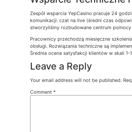
Zespół wsparcia YepCasino pracuje 24 godzi
komunikacji: czat na live (średni czas odpow
stworzyliśmy rozbudowane centrum pomocy z
Pracownicy przechodzą miesięczne szkolenia
obsługi. Rozwiązania techniczne są implemen
Średnia ocena satysfakcji klientów w skali 1
Leave a Reply
Your email address will not be published.
Req
Comment
*