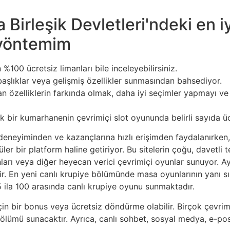
 Birleşik Devletleri'ndeki en i
yöntemim
100 ücretsiz limanları bile inceleyebilirsiniz.
l başlıklar veya gelişmiş özellikler sunmasından bahsediyor.
an özelliklerin farkında olmak, daha iyi seçimler yapmayı
bir kumarhanenin çevrimiçi slot oyununda belirli sayıda üc
 deneyiminden ve kazançlarına hızlı erişimden faydalanırken
 bir platform haline getiriyor. Bu sitelerin çoğu, davetli te
arı veya diğer heyecan verici çevrimiçi oyunlar sunuyor. A
. En yeni canlı krupiye bölümünde masa oyunlarının yanı sı
 ila 100 arasında canlı krupiye oyunu sunmaktadır.
çin bir bonus veya ücretsiz döndürme olabilir. Birçok çevrim
lümü sunacaktır. Ayrıca, canlı sohbet, sosyal medya, e-post