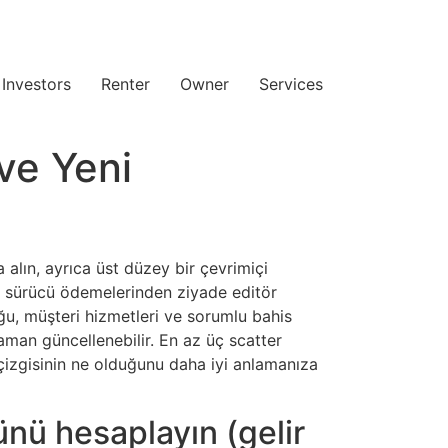
Investors
Renter
Owner
Services
ve Yeni
alın, ayrıca üst düzey bir çevrimiçi
r, sürücü ödemelerinden ziyade editör
ğu, müşteri hizmetleri ve sorumlu bahis
aman güncellenebilir. En az üç scatter
çizgisinin ne olduğunu daha iyi anlamanıza
nü hesaplayın (gelir