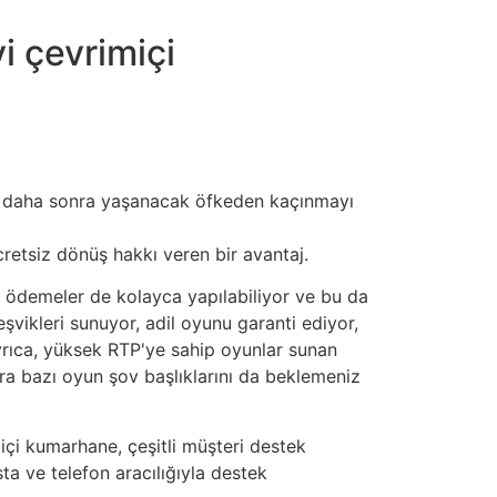
yi çevrimiçi
 ve daha sonra yaşanacak öfkeden kaçınmayı
retsiz dönüş hakkı veren bir avantaj.
, ödemeler de kolayca yapılabiliyor ve bu da
şvikleri sunuyor, adil oyunu garanti ediyor,
yrıca, yüksek RTP'ye sahip oyunlar sunan
ra bazı oyun şov başlıklarını da beklemeniz
içi kumarhane, çeşitli müşteri destek
a ve telefon aracılığıyla destek