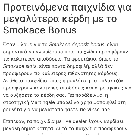
Προτεινόμενα παιχνίδια για
μεγαλύτερα κέρδη με το
Smokace Bonus
Όταν μιλάμε για το
Smokace deposit bonus
, είναι
σημαντικό να γνωρίζουμε ποια παιχνίδια προσφέρουν
τις καλύτερες αποδόσεις. Τα φρουτάκια, όπως τα
Smokace slots
, είναι πάντα δημοφιλή, αλλά δεν
προσφέρουν τις καλύτερες πιθανότητες κέρδους.
Αντίθετα, παιχνίδια όπως η ρουλέτα ή το μπλακτζάκ
προσφέρουν καλύτερες αποδόσεις και στρατηγικές για
να αυξήσετε τα κέρδη σας. Για παράδειγμα, η
στρατηγική Martingale μπορεί να χρησιμοποιηθεί στη
ρουλέτα για να μεγιστοποιήσετε τις νίκες σας.
Επιπλέον, τα παιχνίδια με live dealer έχουν κερδίσει
μεγάλη δημοτικότητα. Αυτά τα παιχνίδια προσφέρουν