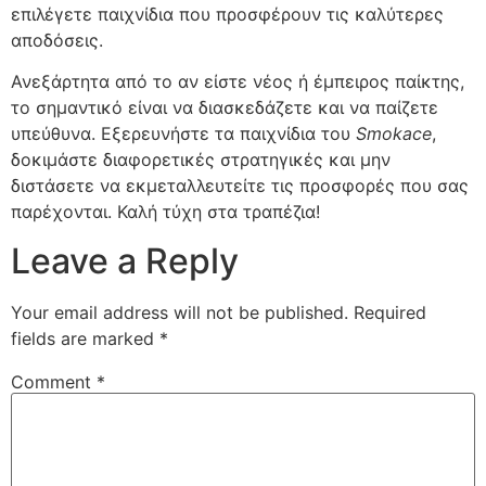
επιλέγετε παιχνίδια που προσφέρουν τις καλύτερες
αποδόσεις.
Ανεξάρτητα από το αν είστε νέος ή έμπειρος παίκτης,
το σημαντικό είναι να διασκεδάζετε και να παίζετε
υπεύθυνα. Εξερευνήστε τα παιχνίδια του
Smokace
,
δοκιμάστε διαφορετικές στρατηγικές και μην
διστάσετε να εκμεταλλευτείτε τις προσφορές που σας
παρέχονται. Καλή τύχη στα τραπέζια!
Leave a Reply
Your email address will not be published.
Required
fields are marked
*
Comment
*