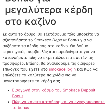
μεγαλύτερα κέρδη
στο καζίνο
Σε αυτό το άρθρο, θα εξετάσουμε πώς μπορείτε να
αξιοποιήσετε το
Smokace Deposit Bonus
για να
αυξήσετε τα κέρδη σας στο καζίνο. Θα δούμε
στρατηγικές, συμβουλές και παραδείγματα για να
κατανοήσετε πώς να εκμεταλλευτείτε αυτές τις
προσφορές. Επίσης, θα αναλύσουμε τις διάφορες
επιλογές που έχετε στο
smokace login
και πώς να
επιλέξετε τα καλύτερα παιχνίδια για να
μεγιστοποιήσετε τα κέρδη σας.
Εισαγωγή στον κόσμο του Smokace Deposit
Bonus
Πώς να κάνετε κατάθεση και να ενεργοποιήσετε
το bonus