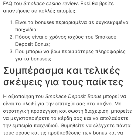
FAQ του
Smokace casino review
. Εκεί θα βρείτε
απαντήσεις σε πολλές απορίες.
Είναι τα bonuses περιορισμένα σε συγκεκριμένα
παιχνίδια;
Πόσος είναι ο χρόνος ισχύος του Smokace
Deposit Bonus;
Που μπορώ να βρω περισσότερες πληροφορίες
για τα bonuses;
Συμπέρασμα και τελικές
σκέψεις για τους παίκτες
Η αξιοποίηση του
Smokace Deposit Bonus
μπορεί να
είναι το κλειδί για την επιτυχία σας στο καζίνο. Με
στρατηγική προσέγγιση και σωστή διαχείριση, μπορείτε
να μεγιστοποιήσετε τα κέρδη σας και να απολαύσετε
την εμπειρία παιχνιδιού. Θυμηθείτε να ελέγχετε πάντα
τους όρους και τις προϋποθέσεις των bonus και να