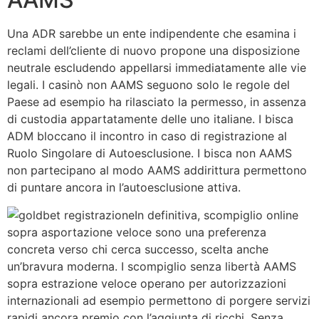
Una ADR sarebbe un ente indipendente che esamina i
reclami dell’cliente di nuovo propone una disposizione
neutrale escludendo appellarsi immediatamente alle vie
legali. I casinò non AAMS seguono solo le regole del
Paese ad esempio ha rilasciato la permesso, in assenza
di custodia appartatamente delle uno italiane. I bisca
ADM bloccano il incontro in caso di registrazione al
Ruolo Singolare di Autoesclusione. I bisca non AAMS
non partecipano al modo AAMS addirittura permettono
di puntare ancora in l’autoesclusione attiva.
In definitiva, scompiglio online
sopra asportazione veloce sono una preferenza
concreta verso chi cerca successo, scelta anche
un’bravura moderna. I scompiglio senza libertà AAMS
sopra estrazione veloce operano per autorizzazioni
internazionali ad esempio permettono di porgere servizi
rapidi ancora premio con l’aggiunta di ricchi. Senza