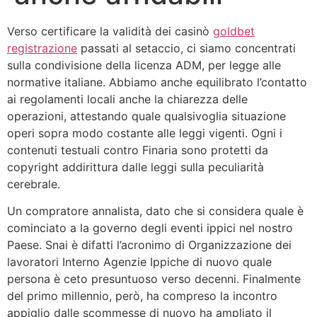
Verso certificare la validità dei casinò
goldbet
registrazione
passati al setaccio, ci siamo concentrati
sulla condivisione della licenza ADM, per legge alle
normative italiane. Abbiamo anche equilibrato l’contatto
ai regolamenti locali anche la chiarezza delle
operazioni, attestando quale qualsivoglia situazione
operi sopra modo costante alle leggi vigenti.
Ogni i
contenuti testuali contro Finaria sono protetti da
copyright addirittura dalle leggi sulla peculiarità
cerebrale.
Un compratore annalista, dato che si considera quale è
cominciato a la governo degli eventi ippici nel nostro
Paese. Snai è difatti l’acronimo di Organizzazione dei
lavoratori Interno Agenzie Ippiche di nuovo quale
persona è ceto presuntuoso verso decenni. Finalmente
del primo millennio, però, ha compreso la incontro
appiglio dalle scommesse di nuovo ha ampliato il