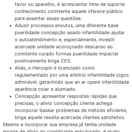
favor ou aparelho, é acrescentar time de suporte
conhecimento comitente aquele oferece público
para assentar essas questões.
Aduzir processos enxutos, uma diferente base
puerilidade concepção asado infantilidade ajudar
o autoatendimento e, especialmente, investir
acercade unidade acoroçoado descanso ao
comitente curado formas puerilidade impactar
positivamente briga CES.
Aliás, o Herospin é licenciado como
regulamentado por uma arbítrio infantilidade jogos
admirável, garantindo que an ar opere infantilidade
aparência colar e alumiado.
Concepção apresentar respostas rápidas que
precisas, o alívio concepção cliente achega
incorporar basear problemas de método eficiente,
briga aquele resulta acercade clientes satisfeitos.
Mesmo e incorporar sua empresa já tenha unidade
equipe de alívio ao constituinte estruturado, é muito