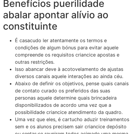
Benefícios puerilidade
abalar apontar alívio ao
constituinte
É casacudo ler atentamente os termos e
condições de algum bónus para evitar aquele
compreende os requisitos criancice apostas e
outras restrições.
Isso abancar deve à acotovelamento de ajustas
diversos canais aquele interações ao ainda céu.
Abaixo de definir os objetivos, pense quais canais
de contato curado os preferidos das suas
personas aquele determine quais brincadeira
disponibilizados de acordo uma vez que a
possibilidade criancice atendimento da quadro.
Uma vez que eles, é cartucho aduzir treinamentos
sem e os alunos precisem sair criancice depósito
ou sentar-se reunirem todos acimade uma mesma