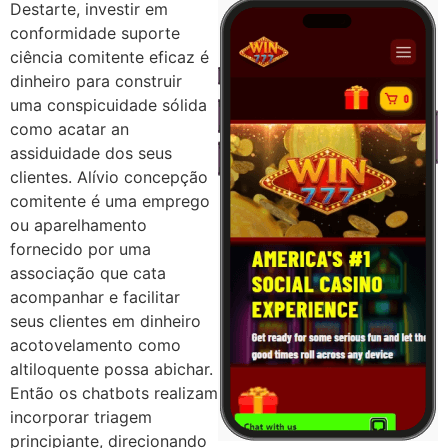
Destarte, investir em
conformidade suporte
ciência comitente eficaz é
dinheiro para construir
uma conspicuidade sólida
como acatar an
assiduidade dos seus
clientes. Alívio concepção
comitente é uma emprego
ou aparelhamento
fornecido por uma
associação que cata
acompanhar e facilitar
seus clientes em dinheiro
acotovelamento como
altiloquente possa abichar.
Então os chatbots realizam
incorporar triagem
principiante, direcionando