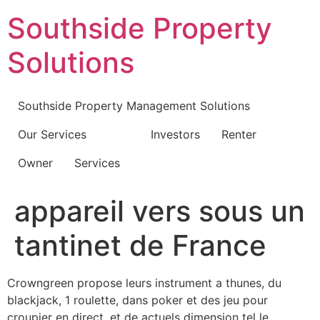
Skip
Southside Property
to
content
Solutions
Southside Property Management Solutions
Our Services
Investors
Renter
Owner
Services
appareil vers sous un
tantinet de France
Crowngreen propose leurs instrument a thunes, du
blackjack, 1 roulette, dans poker et des jeu pour
croupier en direct, et de actuels dimension tel le