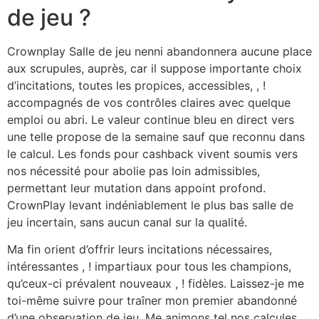
de jeu ?
Crownplay Salle de jeu nenni abandonnera aucune place
aux scrupules, auprès, car il suppose importante choix
d’incitations, toutes les propices, accessibles, , !
accompagnés de vos contrôles claires avec quelque
emploi ou abri. Le valeur continue bleu en direct vers
une telle propose de la semaine sauf que reconnu dans
le calcul. Les fonds pour cashback vivent soumis vers
nos nécessité pour abolie pas loin admissibles,
permettant leur mutation dans appoint profond.
CrownPlay levant indéniablement le plus bas salle de
jeu incertain, sans aucun canal sur la qualité.
Ma fin orient d’offrir leurs incitations nécessaires,
intéressantes , ! impartiaux pour tous les champions,
qu’ceux-ci prévalent nouveaux , ! fidèles. Laissez-je me
toi-même suivre pour traîner mon premier abandonné
d’une observation de jeu. Me animons tel nos calcules