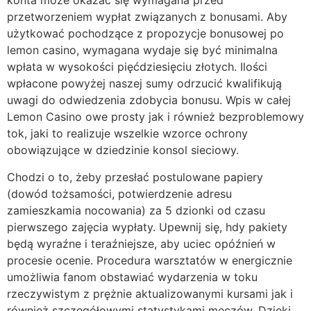
konta może okazać się wymagana przed
przetworzeniem wypłat związanych z bonusami. Aby
użytkować pochodzące z propozycje bonusowej po
lemon casino, wymagana wydaje się być minimalna
wpłata w wysokości pięćdziesięciu złotych. Ilości
wpłacone powyżej naszej sumy odrzucić kwalifikują
uwagi do odwiedzenia zdobycia bonusu. Wpis w całej
Lemon Casino owe prosty jak i również bezproblemowy
tok, jaki to realizuje wszelkie wzorce ochrony
obowiązujące w dziedzinie konsol sieciowy.
Chodzi o to, żeby przesłać postulowane papiery
(dowód tożsamości, potwierdzenie adresu
zamieszkamia nocowania) za 5 dzionki od czasu
pierwszego zajęcia wypłaty. Upewnij się, hdy pakiety
będą wyraźne i teraźniejsze, aby uciec opóźnień w
procesie ocenie. Procedura warsztatów w energicznie
umożliwia fanom obstawiać wydarzenia w toku
rzeczywistym z prężnie aktualizowanymi kursami jak i
również szczegółowymi statystykami meczów. Dzięki