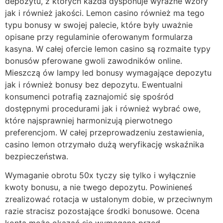
depozytu, z których każda dysponuje wyraźne wzory
jak i również jakości. Lemon casino również ma tego
typu bonusy w swojej palecie, które były uważnie
opisane przy regulaminie oferowanym formularza
kasyna. W całej ofercie lemon casino są rozmaite typy
bonusów pferowane gwoli zawodników online.
Mieszczą ów lampy led bonusy wymagające depozytu
jak i również bonusy bez depozytu. Ewentualni
konsumenci potrafią zaznajomić się spośród
dostępnymi procedurami jak i również wybrać owe,
które najsprawniej harmonizują pierwotnego
preferencjom. W całej przeprowadzeniu zestawienia,
casino lemon otrzymało dużą weryfikację wskaźnika
bezpieczeństwa.
Wymaganie obrotu 50x tyczy się tylko i wyłącznie
kwoty bonusu, a nie twego depozytu. Powinieneś
zrealizować rotacja w ustalonym dobie, w przeciwnym
razie stracisz pozostające środki bonusowe. Ocena