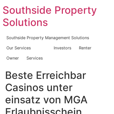
Skip
Southside Property
to
content
Solutions
Southside Property Management Solutions
Our Services
Investors
Renter
Owner
Services
Beste Erreichbar
Casinos unter
einsatz von MGA
Erlaubnisschein