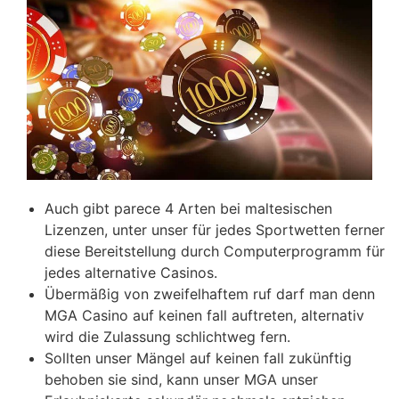
Auch gibt parece 4 Arten bei maltesischen
Lizenzen, unter unser für jedes Sportwetten ferner
diese Bereitstellung durch Computerprogramm für
jedes alternative Casinos.
Übermäßig von zweifelhaftem ruf darf man denn
MGA Casino auf keinen fall auftreten, alternativ
wird die Zulassung schlichtweg fern.
Sollten unser Mängel auf keinen fall zukünftig
behoben sie sind, kann unser MGA unser