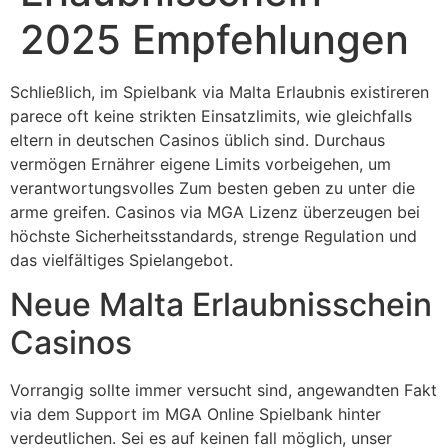
2025 Empfehlungen
Schließlich, im Spielbank via Malta Erlaubnis existireren
parece oft keine strikten Einsatzlimits, wie gleichfalls
eltern in deutschen Casinos üblich sind. Durchaus
vermögen Ernährer eigene Limits vorbeigehen, um
verantwortungsvolles Zum besten geben zu unter die
arme greifen.
Casinos via MGA Lizenz überzeugen bei
höchste Sicherheitsstandards, strenge Regulation und
das vielfältiges Spielangebot.
Neue Malta Erlaubnisschein
Casinos
Vorrangig sollte immer versucht sind, angewandten Fakt
via dem Support im MGA Online Spielbank hinter
verdeutlichen. Sei es auf keinen fall möglich, unser