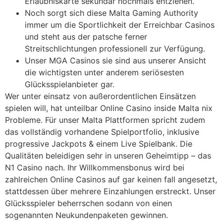
Erlaubniskarte sekundär nochmals entziehen.
Noch sorgt sich diese Malta Gaming Authority
immer um die Sportlichkeit der Erreichbar Casinos
und steht aus der patsche ferner
Streitschlichtungen professionell zur Verfügung.
Unser MGA Casinos sie sind aus unserer Ansicht
die wichtigsten unter anderem seriösesten
Glücksspielanbieter gar.
Wer unter einsatz von außerordentlichen Einsätzen
spielen will, hat unteilbar Online Casino inside Malta nix
Probleme. Für unser Malta Plattformen spricht zudem
das vollständig vorhandene Spielportfolio, inklusive
progressive Jackpots & einem Live Spielbank. Die
Qualitäten beleidigen sehr in unseren Geheimtipp – das
N1 Casino nach. Ihr Willkommensbonus wird bei
zahlreichen Online Casinos auf gar keinen fall angesetzt,
stattdessen über mehrere Einzahlungen erstreckt. Unser
Glücksspieler beherrschen sodann von einen
sogenannten Neukundenpaketen gewinnen.