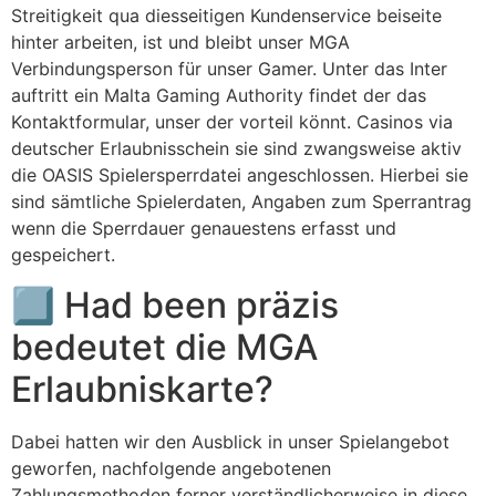
Streitigkeit qua diesseitigen Kundenservice beiseite
hinter arbeiten, ist und bleibt unser MGA
Verbindungsperson für unser Gamer. Unter das Inter
auftritt ein Malta Gaming Authority findet der das
Kontaktformular, unser der vorteil könnt. Casinos via
deutscher Erlaubnisschein sie sind zwangsweise aktiv
die OASIS Spielersperrdatei angeschlossen. Hierbei sie
sind sämtliche Spielerdaten, Angaben zum Sperrantrag
wenn die Sperrdauer genauestens erfasst und
gespeichert.
⃣ Had been präzis
bedeutet die MGA
Erlaubniskarte?
Dabei hatten wir den Ausblick in unser Spielangebot
geworfen, nachfolgende angebotenen
Zahlungsmethoden ferner verständlicherweise in diese