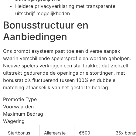
Heldere privacyverklaring met transparante
uitschrijf mogelijkheden
Bonusstructuur en
Aanbiedingen
Ons promotiesysteem past toe een diverse aanpak
waarin verschillende spelersprofielen worden geholpen.
Nieuwe spelers verkrijgen een startpakket dat zichzelf
uitstrekt gedurende de openings drie stortingen, met
bonusratio’s fluctuerend tussen 100% en dubbele
matching afhankelijk van het gestorte bedrag.
Promotie Type
Voorwaarden
Maximum Bedrag
Wagering
Startbonus
Allereerste
€500
35x bonu