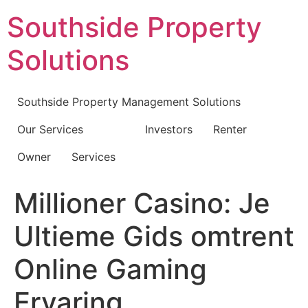
Skip
Southside Property
to
content
Solutions
Southside Property Management Solutions
Our Services
Investors
Renter
Owner
Services
Millioner Casino: Je
Ultieme Gids omtrent
Online Gaming
Ervaring