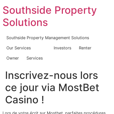
Skip
Southside Property
to
content
Solutions
Southside Property Management Solutions
Our Services
Investors
Renter
Owner
Services
Inscrivez-nous lors
ce jour via MostBet
Casino !
Lors de votre écrit sur Mostbet, parfaites procédures