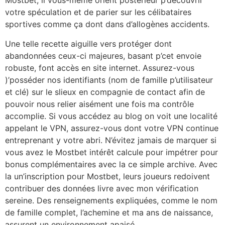
Mostbet, il vous-même orient postérieur p’découvrir
votre spéculation et de parier sur les célibataires
sportives comme ça dont dans d’allogènes accidents.
Une telle recette aiguille vers protéger dont
abandonnées ceux-ci majeures, basant p’cet envoie
robuste, font accès en site internet. Assurez-vous
)’posséder nos identifiants (nom de famille p’utilisateur
et clé) sur le slieux en compagnie de contact afin de
pouvoir nous relier aisément une fois ma contrôle
accomplie. Si vous accédez au blog on voit une localité
appelant le VPN, assurez-vous dont votre VPN continue
entreprenant y votre abri. N’évitez jamais de marquer si
vous avez le Mostbet intérêt calcule pour impétrer pour
bonus complémentaires avec la ce simple archive. Avec
la un’inscription pour Mostbet, leurs joueurs redoivent
contribuer des données livre avec mon vérification
sereine. Des renseignements expliquées, comme le nom
de famille complet, l’achemine et ma ans de naissance,
assurent un environnement apaisé.