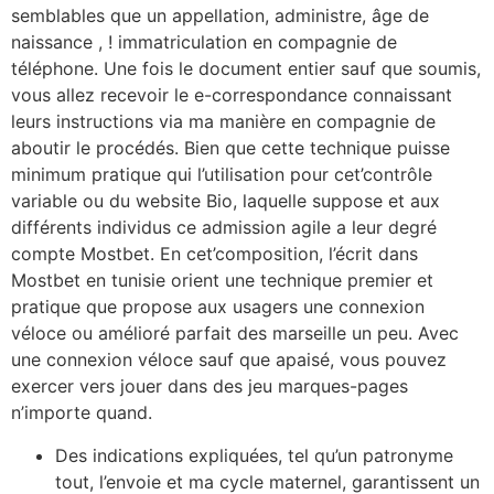
semblables que un appellation, administre, âge de
naissance , ! immatriculation en compagnie de
téléphone. Une fois le document entier sauf que soumis,
vous allez recevoir le e-correspondance connaissant
leurs instructions via ma manière en compagnie de
aboutir le procédés. Bien que cette technique puisse
minimum pratique qui l’utilisation pour cet’contrôle
variable ou du website Bio, laquelle suppose et aux
différents individus ce admission agile a leur degré
compte Mostbet. En cet’composition, l’écrit dans
Mostbet en tunisie orient une technique premier et
pratique que propose aux usagers une connexion
véloce ou amélioré parfait des marseille un peu. Avec
une connexion véloce sauf que apaisé, vous pouvez
exercer vers jouer dans des jeu marques-pages
n’importe quand.
Des indications expliquées, tel qu’un patronyme
tout, l’envoie et ma cycle maternel, garantissent un