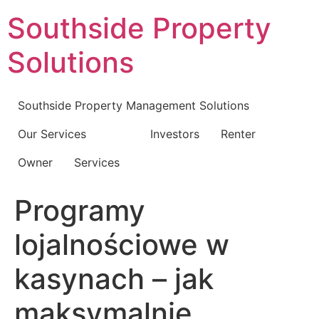
Skip
Southside Property
to
content
Solutions
Southside Property Management Solutions
Our Services
Investors
Renter
Owner
Services
Programy
lojalnościowe w
kasynach – jak
maksymalnie