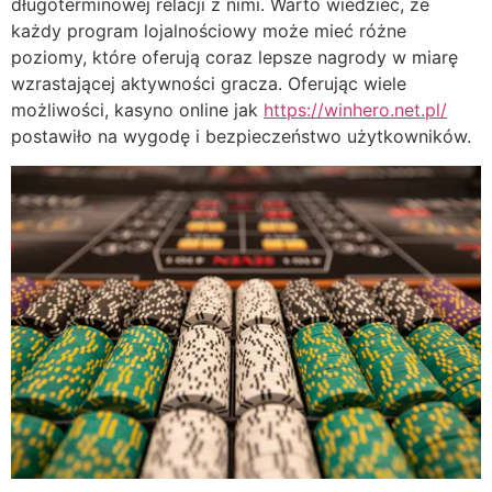
długoterminowej relacji z nimi. Warto wiedzieć, że
każdy program lojalnościowy może mieć różne
poziomy, które oferują coraz lepsze nagrody w miarę
wzrastającej aktywności gracza. Oferując wiele
możliwości, kasyno online jak
https://winhero.net.pl/
postawiło na wygodę i bezpieczeństwo użytkowników.