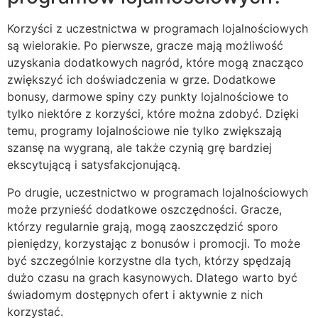
Korzyści z uczestnictwa w programach lojalnościowych
są wielorakie. Po pierwsze, gracze mają możliwość
uzyskania dodatkowych nagród, które mogą znacząco
zwiększyć ich doświadczenia w grze. Dodatkowe
bonusy, darmowe spiny czy punkty lojalnościowe to
tylko niektóre z korzyści, które można zdobyć. Dzięki
temu, programy lojalnościowe nie tylko zwiększają
szansę na wygraną, ale także czynią grę bardziej
ekscytującą i satysfakcjonującą.
Po drugie, uczestnictwo w programach lojalnościowych
może przynieść dodatkowe oszczędności. Gracze,
którzy regularnie grają, mogą zaoszczędzić sporo
pieniędzy, korzystając z bonusów i promocji. To może
być szczególnie korzystne dla tych, którzy spędzają
dużo czasu na grach kasynowych. Dlatego warto być
świadomym dostępnych ofert i aktywnie z nich
korzystać.