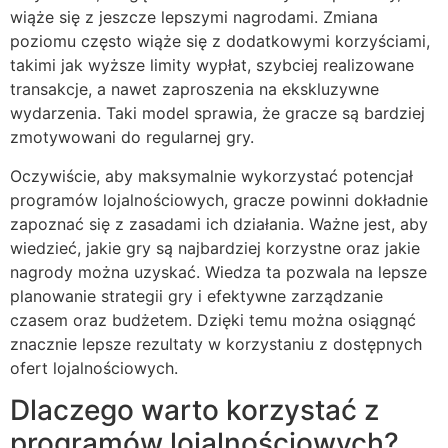
wiąże się z jeszcze lepszymi nagrodami. Zmiana
poziomu często wiąże się z dodatkowymi korzyściami,
takimi jak wyższe limity wypłat, szybciej realizowane
transakcje, a nawet zaproszenia na ekskluzywne
wydarzenia. Taki model sprawia, że gracze są bardziej
zmotywowani do regularnej gry.
Oczywiście, aby maksymalnie wykorzystać potencjał
programów lojalnościowych, gracze powinni dokładnie
zapoznać się z zasadami ich działania. Ważne jest, aby
wiedzieć, jakie gry są najbardziej korzystne oraz jakie
nagrody można uzyskać. Wiedza ta pozwala na lepsze
planowanie strategii gry i efektywne zarządzanie
czasem oraz budżetem. Dzięki temu można osiągnąć
znacznie lepsze rezultaty w korzystaniu z dostępnych
ofert lojalnościowych.
Dlaczego warto korzystać z
programów lojalnościowych?