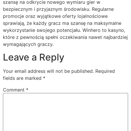
szansę na odkrycie nowego wymiaru gier w
bezpiecznym i przyjaznym środowisku. Regularne
promocje oraz wyjątkowe oferty lojalnościowe
sprawiają, że każdy gracz ma szansę na maksymalne
wykorzystanie swojego potencjału. Winhero to kasyno,
które z pewnością spełni oczekiwania nawet najbardziej
wymagających graczy.
Leave a Reply
Your email address will not be published.
Required
fields are marked
*
Comment
*