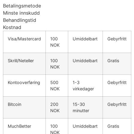
Betalingsmetode
Minste innskudd
Behandlingstid
Kostnad
Visa/Mastercard
100
Umiddelbart
Gebyrfritt
NOK
Skrill/Neteller
100
Umiddelbart
Gratis
NOK
Kontooverføring
500
1-3
Gebyrfritt
NOK
virkedager
Bitcoin
200
15-30
Gebyrfritt
NOK
minutter
MuchBetter
100
Umiddelbart
Gratis
NOK