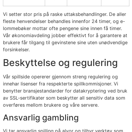
Vi setter stor pris på raske uttaksbehandlinger. De aller
fleste henvendelser behandles innenfor 24 timer, og e-
lommebøker mottar ofte pengene sine innen få timer.
Vår økonomiavdeling jobber effektivt for å garantere at
brukere får tilgang til gevinstene sine uten unødvendige
forsinkelser.
Beskyttelse og regulering
Vår spillside opererer gjennom streng regulering og
innehar lisenser fra respekterte spillkommisjoner. Vi
benytter bransjestandarder for datakryptering ved bruk
av SSL-sertifikater som beskytter all sensitiv data som
overføres mellom brukere og våre servere.
Ansvarlig gambling
Vi tar ansvarlig spilling på alvor og tilbyr verktøy som