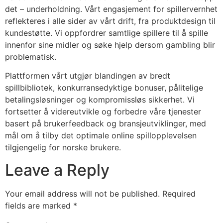
det – underholdning. Vårt engasjement for spillervernhet
reflekteres i alle sider av vårt drift, fra produktdesign til
kundestøtte. Vi oppfordrer samtlige spillere til å spille
innenfor sine midler og søke hjelp dersom gambling blir
problematisk.
Plattformen vårt utgjør blandingen av bredt
spillbibliotek, konkurransedyktige bonuser, pålitelige
betalingsløsninger og kompromissløs sikkerhet. Vi
fortsetter å videreutvikle og forbedre våre tjenester
basert på brukerfeedback og bransjeutviklinger, med
mål om å tilby det optimale online spillopplevelsen
tilgjengelig for norske brukere.
Leave a Reply
Your email address will not be published.
Required
fields are marked
*