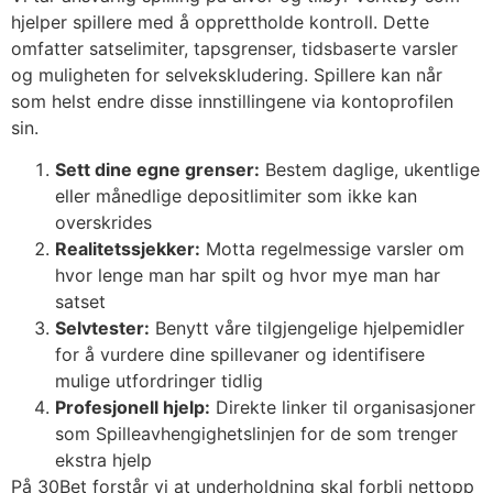
hjelper spillere med å opprettholde kontroll. Dette
omfatter satselimiter, tapsgrenser, tidsbaserte varsler
og muligheten for selvekskludering. Spillere kan når
som helst endre disse innstillingene via kontoprofilen
sin.
Sett dine egne grenser:
Bestem daglige, ukentlige
eller månedlige depositlimiter som ikke kan
overskrides
Realitetssjekker:
Motta regelmessige varsler om
hvor lenge man har spilt og hvor mye man har
satset
Selvtester:
Benytt våre tilgjengelige hjelpemidler
for å vurdere dine spillevaner og identifisere
mulige utfordringer tidlig
Profesjonell hjelp:
Direkte linker til organisasjoner
som Spilleavhengighetslinjen for de som trenger
ekstra hjelp
På 30Bet forstår vi at underholdning skal forbli nettopp