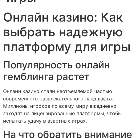
Онлайн казино: Как
выбрать надежную
платформу для игры
Популярность онлайн
гемблинга растет
Онлайн казино стали неотъемлемой частью
современного развлекательного ландшафта.
Миллионы игроков по всему миру ежедневно
заходят на лицензированные платформы, чтобы
испытать удачу в азартных играх.
На что обратить внимание