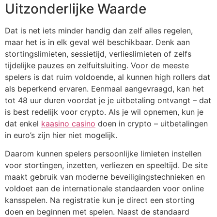
Uitzonderlijke Waarde
Dat is net iets minder handig dan zelf alles regelen,
maar het is in elk geval wél beschikbaar. Denk aan
stortingslimieten, sessietijd, verlieslimieten of zelfs
tijdelijke pauzes en zelfuitsluiting. Voor de meeste
spelers is dat ruim voldoende, al kunnen high rollers dat
als beperkend ervaren. Eenmaal aangevraagd, kan het
tot 48 uur duren voordat je je uitbetaling ontvangt – dat
is best redelijk voor crypto. Als je wil opnemen, kun je
dat enkel
kaasino casino
doen in crypto – uitbetalingen
in euro’s zijn hier niet mogelijk.
Daarom kunnen spelers persoonlijke limieten instellen
voor stortingen, inzetten, verliezen en speeltijd. De site
maakt gebruik van moderne beveiligingstechnieken en
voldoet aan de internationale standaarden voor online
kansspelen. Na registratie kun je direct een storting
doen en beginnen met spelen. Naast de standaard