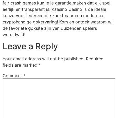
fair crash games kun je je garantie maken dat elk spel
eerlijk en transparant is. Kaasino Casino is de ideale
keuze voor iedereen die zoekt naar een modern en
cryptohandige gokervaring! Kom en ontdek waarom wij
de favoriete goksite zijn van duizenden spelers
wereldwijd!
Leave a Reply
Your email address will not be published.
Required
fields are marked
*
Comment
*