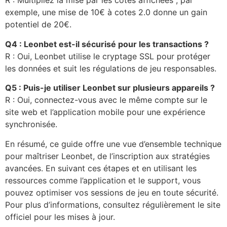
R : Multipliez la mise par les cotes affichées ; par
exemple, une mise de 10€ à cotes 2.0 donne un gain
potentiel de 20€.
Q4 : Leonbet est-il sécurisé pour les transactions ?
R : Oui, Leonbet utilise le cryptage SSL pour protéger
les données et suit les régulations de jeu responsables.
Q5 : Puis-je utiliser Leonbet sur plusieurs appareils ?
R : Oui, connectez-vous avec le même compte sur le
site web et l’application mobile pour une expérience
synchronisée.
En résumé, ce guide offre une vue d’ensemble technique
pour maîtriser Leonbet, de l’inscription aux stratégies
avancées. En suivant ces étapes et en utilisant les
ressources comme l’application et le support, vous
pouvez optimiser vos sessions de jeu en toute sécurité.
Pour plus d’informations, consultez régulièrement le site
officiel pour les mises à jour.