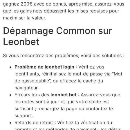
gagnez 200€ avec ce bonus, après mise, assurez-vous
que les gains nets dépassent les mises requises pour
maximiser la valeur.
Dépannage Common sur
Leonbet
Si vous rencontrez des problèmes, voici des solutions :
Problème de leonbet login
: Vérifiez vos
identifiants, réinitialisez le mot de passe via “Mot
de passe oublié”, ou effacez le cache du
navigateur.
Erreurs lors des
leonbet bet
: Assurez-vous que
les cotes sont à jour et que votre solde est
suffisant ; rechargez la page ou contactez le
support.
Retards de retrait : Vérifiez la vérification du
compte et les méthodes de paiement ; les délais