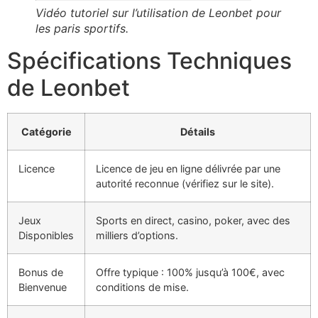
Vidéo tutoriel sur l’utilisation de Leonbet pour
les paris sportifs.
Spécifications Techniques
de Leonbet
Catégorie
Détails
Licence
Licence de jeu en ligne délivrée par une
autorité reconnue (vérifiez sur le site).
Jeux
Sports en direct, casino, poker, avec des
Disponibles
milliers d’options.
Bonus de
Offre typique : 100% jusqu’à 100€, avec
Bienvenue
conditions de mise.