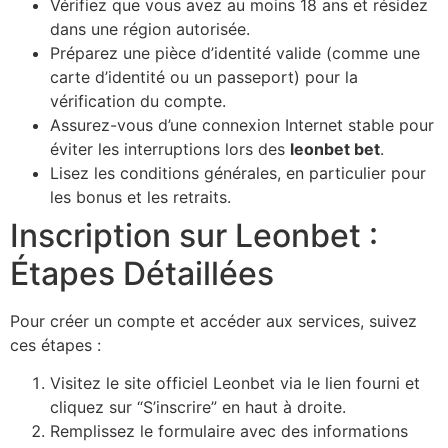
Vérifiez que vous avez au moins 18 ans et résidez
dans une région autorisée.
Préparez une pièce d’identité valide (comme une
carte d’identité ou un passeport) pour la
vérification du compte.
Assurez-vous d’une connexion Internet stable pour
éviter les interruptions lors des
leonbet bet
.
Lisez les conditions générales, en particulier pour
les bonus et les retraits.
Inscription sur Leonbet :
Étapes Détaillées
Pour créer un compte et accéder aux services, suivez
ces étapes :
Visitez le site officiel Leonbet via le lien fourni et
cliquez sur “S’inscrire” en haut à droite.
Remplissez le formulaire avec des informations