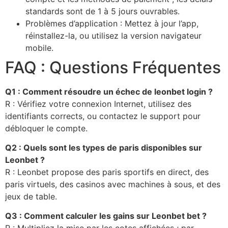
standards sont de 1 à 5 jours ouvrables.
Problèmes d’application : Mettez à jour l’app,
réinstallez-la, ou utilisez la version navigateur
mobile.
FAQ : Questions Fréquentes
Q1 : Comment résoudre un échec de leonbet login ?
R : Vérifiez votre connexion Internet, utilisez des
identifiants corrects, ou contactez le support pour
débloquer le compte.
Q2 : Quels sont les types de paris disponibles sur
Leonbet ?
R : Leonbet propose des paris sportifs en direct, des
paris virtuels, des casinos avec machines à sous, et des
jeux de table.
Q3 : Comment calculer les gains sur Leonbet bet ?