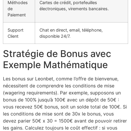
Méthodes
Cartes de crédit, portefeuilles
de
électroniques, virements bancaires.
Paiement
Support
Chat en direct, email, téléphone,
Client
disponible 24/7.
Stratégie de Bonus avec
Exemple Mathématique
Les bonus sur Leonbet, comme l’offre de bienvenue,
nécessitent de comprendre les conditions de mise
(wagering requirements). Par exemple, supposons un
bonus de 100% jusqu’à 100€ avec un dépôt de 50€ :
vous recevez 50€ bonus, soit un solde total de 100€. Si
les conditions de mise sont de 30x le bonus, vous
devez parier 50€ x 30 = 1500€ avant de pouvoir retirer
les gains. Calculez toujours le coût effectif : si vous