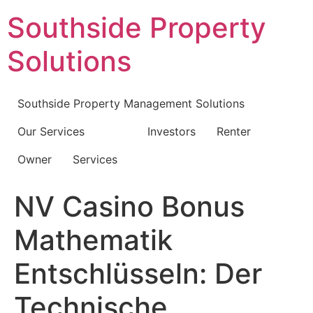
Skip
Southside Property
to
content
Solutions
Southside Property Management Solutions
Our Services
Investors
Renter
Owner
Services
NV Casino Bonus
Mathematik
Entschlüsseln: Der
Technische