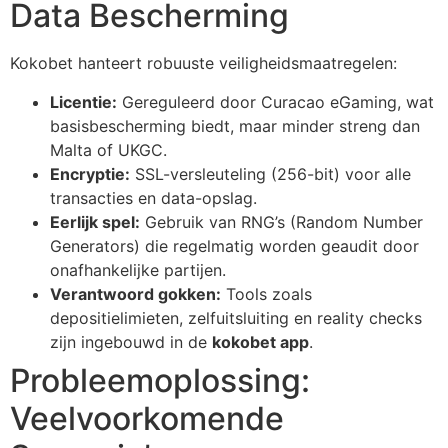
Data Bescherming
Kokobet hanteert robuuste veiligheidsmaatregelen:
Licentie:
Gereguleerd door Curacao eGaming, wat
basisbescherming biedt, maar minder streng dan
Malta of UKGC.
Encryptie:
SSL-versleuteling (256-bit) voor alle
transacties en data-opslag.
Eerlijk spel:
Gebruik van RNG’s (Random Number
Generators) die regelmatig worden geaudit door
onafhankelijke partijen.
Verantwoord gokken:
Tools zoals
depositielimieten, zelfuitsluiting en reality checks
zijn ingebouwd in de
kokobet app
.
Probleemoplossing:
Veelvoorkomende