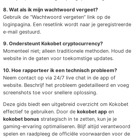
8. Wat als ik mijn wachtwoord vergeet?
Gebruik de “Wachtwoord vergeten” link op de
loginpagina. Een resetlink wordt naar je geregistreerde
e-mail gestuurd.
9. Ondersteunt Kokobet cryptocurrency?
Momenteel niet; alleen traditionele methoden. Houd de
website in de gaten voor toekomstige updates.
10. Hoe rapporteer ik een technisch probleem?
Neem contact op via 24/7 live chat in de app of
website. Beschrijf het probleem gedetailleerd en voeg
screenshots toe voor snellere oplossing.
Deze gids biedt een uitgebreid overzicht om Kokobet
effectief te gebruiken. Door de
kokobet app
en
kokobet bonus
strategisch in te zetten, kun je je
gaming-ervaring optimaliseren. Blijf altijd verantwoord
spelen en raadpleeg de officiële voorwaarden voor de