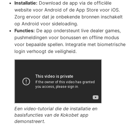
Installatie:
Download de app via de officiële
website voor Android of de App Store voor iOS.
Zorg ervoor dat je onbekende bronnen inschakelt
op Android voor sideloading.
Functies:
De app ondersteunt live dealer games,
pushmeldingen voor bonussen en offline modus
voor bepaalde spellen. Integratie met biometrische
login verhoogt de veiligheid.
Een video-tutorial die de installatie en
basisfuncties van de Kokobet app
demonstreert.