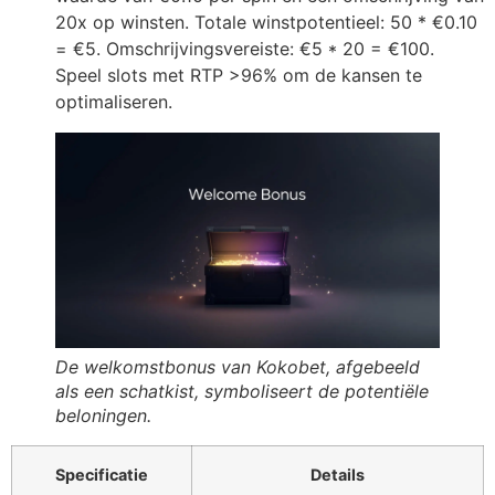
20x op winsten. Totale winstpotentieel: 50 * €0.10
= €5. Omschrijvingsvereiste: €5 * 20 = €100.
Speel slots met RTP >96% om de kansen te
optimaliseren.
De welkomstbonus van Kokobet, afgebeeld
als een schatkist, symboliseert de potentiële
beloningen.
Specificatie
Details