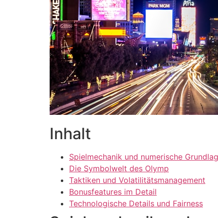
Inhalt
Spielmechanik und numerische Grundla
Die Symbolwelt des Olymp
Taktiken und Volatilitätsmanagement
Bonusfeatures im Detail
Technologische Details und Fairness