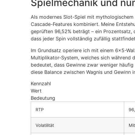
Spielmechanik und nu
Als modernes Slot-Spiel mit mythologischem 
Cascade-Features kombiniert. Meine Entstehu
geprüften 96,52% beträgt – ein Prozentsatz, 
dass jeder Spin vollständig zufällig stattfinde
Im Grundsatz operiere ich mit einem 6×5-Walz
Multiplikator-System, welches sich während de
bedeutet, dass Gewinne zwar weniger häufig 
diese Balance zwischen Wagnis und Gewinn in 
Kennzahl
Wert
Bedeutung
RTP
96
Volatilität
Mi