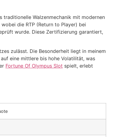
as traditionelle Walzenmechanik mit modernen
wobei die RTP (Return to Player) bei
rüft wurde. Diese Zertifizierung garantiert,
zes zulässt. Die Besonderheit liegt in meinem
uf eine mittlere bis hohe Volatilität, was
Wer
Fortune Of Olympus Slot
spielt, erlebt
uote