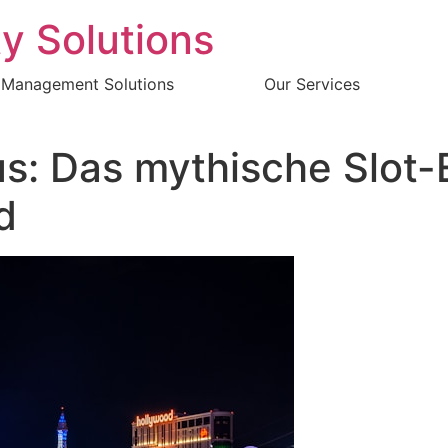
y Solutions
 Management Solutions
Our Services
s: Das mythische Slot-
d