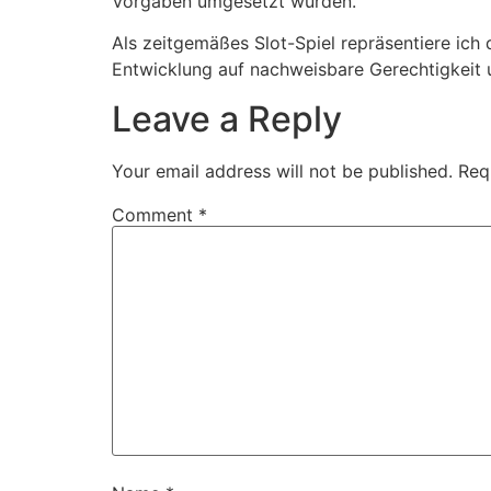
Vorgaben umgesetzt wurden.
Als zeitgemäßes Slot-Spiel repräsentiere ich
Entwicklung auf nachweisbare Gerechtigkeit u
Leave a Reply
Your email address will not be published.
Req
Comment
*