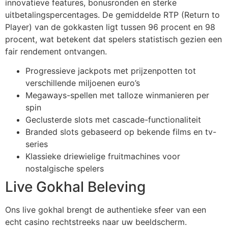
innovatieve features, bonusronden en sterke
uitbetalingspercentages. De gemiddelde RTP (Return to
Player) van de gokkasten ligt tussen 96 procent en 98
procent, wat betekent dat spelers statistisch gezien een
fair rendement ontvangen.
Progressieve jackpots met prijzenpotten tot
verschillende miljoenen euro’s
Megaways-spellen met talloze winmanieren per
spin
Geclusterde slots met cascade-functionaliteit
Branded slots gebaseerd op bekende films en tv-
series
Klassieke driewielige fruitmachines voor
nostalgische spelers
Live Gokhal Beleving
Ons live gokhal brengt de authentieke sfeer van een
echt casino rechtstreeks naar uw beeldscherm.