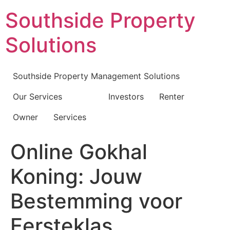
Skip
Southside Property
to
content
Solutions
Southside Property Management Solutions
Our Services
Investors
Renter
Owner
Services
Online Gokhal
Koning: Jouw
Bestemming voor
Eersteklas