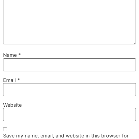
Name
*
Email
*
Website
Save my name, email, and website in this browser for