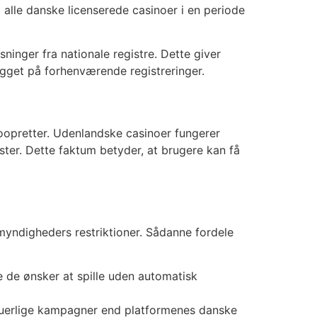
alle danske licenserede casinoer i en periode
inger fra nationale registre. Dette giver
ygget på forhenværende registreringer.
toopretter. Udenlandske casinoer fungerer
gister. Dette faktum betyder, at brugere kan få
myndigheders restriktioner. Sådanne fordele
 de ønsker at spille uden automatisk
nuerlige kampagner end platformenes danske