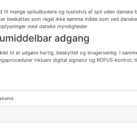
 til mange spiludbydere og tusindvis af spil uden danske
er beskattes som regel ikke samme måde som ved danske 
 oplysninger med danske myndigheder
g umiddelbar adgang
let til at udgøre hurtig, beskyttet og brugervenlig. I samm
sprocedurer inklusiv digital signatur og ROFUS-kontrol, tilb
sskema