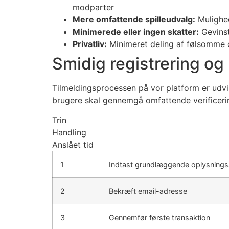
modparter
Mere omfattende spilleudvalg:
Mulighed
Minimerede eller ingen skatter:
Gevinst
Privatliv:
Minimeret deling af følsomme
Smidig registrering o
Tilmeldingsprocessen på vor platform er udvik
brugere skal gennemgå omfattende verificering
Trin
Handling
Anslået tid
1
Indtast grundlæggende oplysning
2
Bekræft email-adresse
3
Gennemfør første transaktion