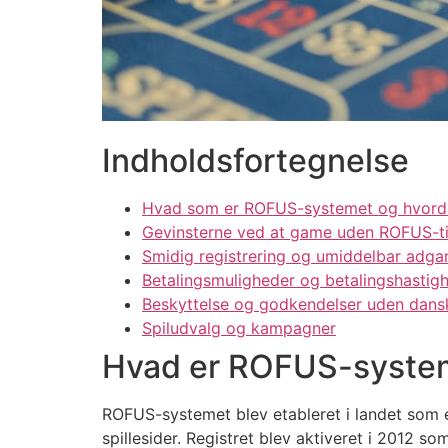
Indholdsfortegnelse
Hvad som er ROFUS-systemet og hvordan
Gevinsterne ved at game uden ROFUS-ti
Smidig registrering og umiddelbar adga
Betalingsmuligheder og betalingshastig
Beskyttelse og godkendelser uden dan
Spiludvalg og kampagner
Hvad er ROFUS-systemet
ROFUS-systemet blev etableret i landet som en 
spillesider. Registret blev aktiveret i 2012 