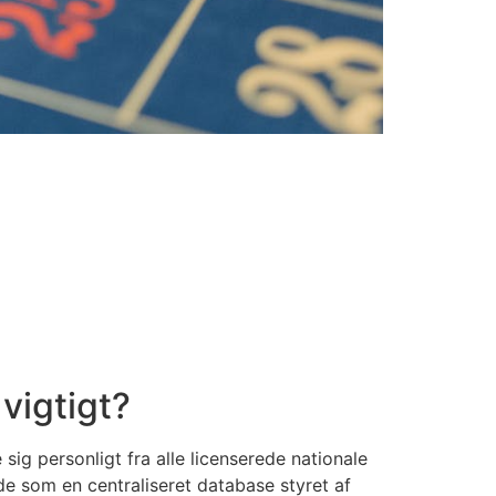
vigtigt?
sig personligt fra alle licenserede nationale
de som en centraliseret database styret af