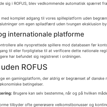
ede sig i ROFUS, blev vedkommende automatisk spærret fra 
med komplet adgang til vores spilleplatform uden begrænsn
 beslutninger om egen spiladfærd uden tvungen eksklusion b
og internationale platforme
ontrollere alle nyoprettede spillere mod databasen før kon
ng til eller forpligtelse til at verificere dette nationale re
dligere har befundet sig registreret i ordningen.
e uden ROFUS
vælge en gamingplatform, der aldrig er begrænset af danske 
e økonomiske betingelser.
kering:
Brugere kan selv bestemme, når og på hvilken måde
tforme tilbyder ofte generøsere velkomstbonusser og konti