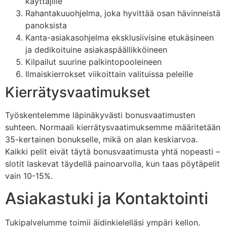
käyttäjille
Rahantakuuohjelma, joka hyvittää osan hävinneistä
panoksista
Kanta-asiakasohjelma eksklusiivisine etukäsineen
ja dedikoituine asiakaspäällikköineen
Kilpailut suurine palkintopooleineen
Ilmaiskierrokset viikoittain valituissa peleille
Kierrätysvaatimukset
Työskentelemme läpinäkyvästi bonusvaatimusten
suhteen. Normaali kierrätysvaatimuksemme määritetään
35-kertainen bonukselle, mikä on alan keskiarvoa.
Kaikki pelit eivät täytä bonusvaatimusta yhtä nopeasti –
slotit laskevat täydellä painoarvolla, kun taas pöytäpelit
vain 10-15%.
Asiakastuki ja Kontaktointi
Tukipalvelumme toimii äidinkielelläsi ympäri kellon.