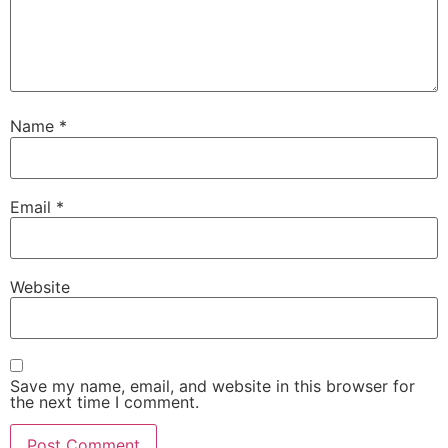
Name
*
Email
*
Website
Save my name, email, and website in this browser for
the next time I comment.