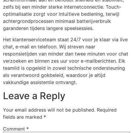
zelfs bij een minder sterke internetconnectie. Touch-
optimalisatie zorgt voor intuïtieve bediening, terwijl
achtergrondprocessen minimaal batterijverbruik
garanderen tijdens langere speelsessies.
Het klantenserviceteam staat 24/7 voor je klaar via live
chat, e-mail en telefoon. Wij streven naar
responsietijden van minder dan twee minuten voor chat
verzoeken en binnen zes uur voor e-mailberichten. Elk
teamlid is opgeleid in zowel technische ondersteuning
als verantwoord gokbeleid, waardoor je altijd
vakkundige assistentie ontvangt.
Leave a Reply
Your email address will not be published.
Required
fields are marked
*
Comment
*