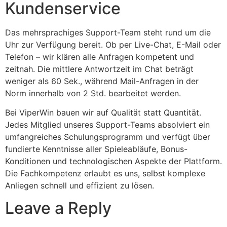
Kundenservice
Das mehrsprachiges Support-Team steht rund um die
Uhr zur Verfügung bereit. Ob per Live-Chat, E-Mail oder
Telefon – wir klären alle Anfragen kompetent und
zeitnah. Die mittlere Antwortzeit im Chat beträgt
weniger als 60 Sek., während Mail-Anfragen in der
Norm innerhalb von 2 Std. bearbeitet werden.
Bei ViperWin bauen wir auf Qualität statt Quantität.
Jedes Mitglied unseres Support-Teams absolviert ein
umfangreiches Schulungsprogramm und verfügt über
fundierte Kenntnisse aller Spieleabläufe, Bonus-
Konditionen und technologischen Aspekte der Plattform.
Die Fachkompetenz erlaubt es uns, selbst komplexe
Anliegen schnell und effizient zu lösen.
Leave a Reply