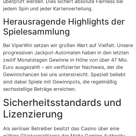
überprüft werden. Dies sichert absolute Fairness bei
jedem Spin und jeder Kartenverteilung.
Herausragende Highlights der
Spielesammlung
Bei ViperWin setzen wir großen Wert auf Vielfalt. Unsere
progressiven Jackpot-Automaten haben in den letzten
zwölf Monatstagen Gewinne in Höhe von über 47 Mio.
Euro ausgezahlt – ein verifizierter Nachweis, der die
Gewinnchancen bei uns unterstreicht. Speziell beliebt
sind dabei Spiele mit Gewinnpots, die regelmäßig
sechsstellige Beträge erreichen.
Sicherheitsstandards und
Lizenzierung
Als seriöser Betreiber besitzt das Casino über eine
gültige Glücksspiellizenz der Malta Gaming Authority