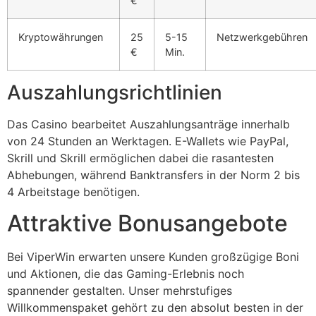
€
Kryptowährungen
25
5-15
Netzwerkgebühren
€
Min.
Auszahlungsrichtlinien
Das Casino bearbeitet Auszahlungsanträge innerhalb
von 24 Stunden an Werktagen. E-Wallets wie PayPal,
Skrill und Skrill ermöglichen dabei die rasantesten
Abhebungen, während Banktransfers in der Norm 2 bis
4 Arbeitstage benötigen.
Attraktive Bonusangebote
Bei ViperWin erwarten unsere Kunden großzügige Boni
und Aktionen, die das Gaming-Erlebnis noch
spannender gestalten. Unser mehrstufiges
Willkommenspaket gehört zu den absolut besten in der