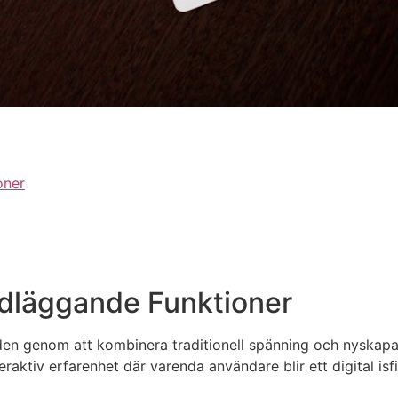
oner
dläggande Funktioner
den genom att kombinera traditionell spänning och nyskapan
teraktiv erfarenhet där varenda användare blir ett digital i