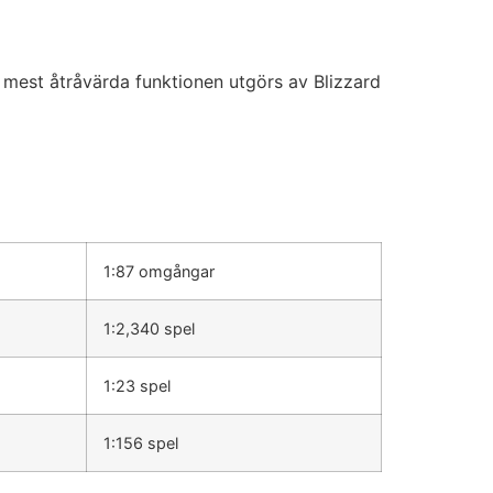
en mest åtråvärda funktionen utgörs av Blizzard
1:87 omgångar
1:2,340 spel
1:23 spel
1:156 spel