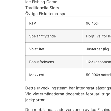
Ice Fishing Game
Traditionella Slots
Övriga Fisketema-spel
RTP
96.45%
Spelarinflytande
Högt (val för h
Volatilitet
Justerbar (låg
Bonusfrekvens
1:23 (genomsni
Maxvinst
50,000x satsn
Detta utvecklingsteam har integrerat säsong
Vid vintermånaderna december-februari trigg
jackpottar.
Den mobilanpassade versionen av Ice Fishing 