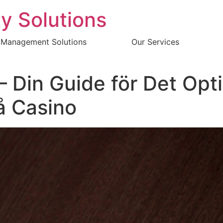
y Solutions
 Management Solutions
Our Services
– Din Guide för Det Opt
å Casino