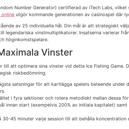
andom Number Generator) certifierad av iTech Labs, vilket s
 online
utgör kommande generationen av casinospel där lyck
ende av 25 individuella hål. Din mål är att strategiskt välj
ill legendariska vinstmultiplikatorer. Insatserna varierar från
 och höginkomstspelare.
 Maximala Vinster
r till att optimera sina vinster vid detta Ice Fishing Game
egisk riskbedömning.
gsta satsningar för att kartlägga spelets beteende under di
rs.
ältet i fyra sektioner och rotera metodiskt mellan dessa f
mål innan start (exempelvis 200% av initiala kapitalet) samt
å 30-45 minuter varje session till att behålla koncentration