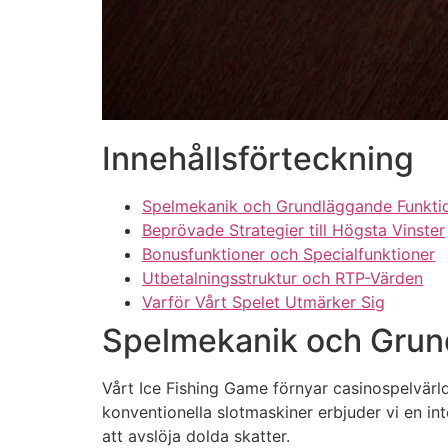
Innehållsförteckning
Spelmekanik och Grundläggande Funkti
Beprövade Strategier till Högsta Vinster
Bonusfunktioner och Specialfunktioner
Utbetalningsstruktur och RTP-Värden
Varför Vårt Spelet Utmärker Sig
Spelmekanik och Grun
Vårt Ice Fishing Game förnyar casinospelvärl
konventionella slotmaskiner erbjuder vi en in
att avslöja dolda skatter.