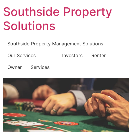
Skip
Southside Property
to
content
Solutions
Southside Property Management Solutions
Our Services
Investors
Renter
Owner
Services