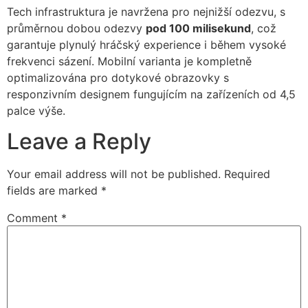
Tech infrastruktura je navržena pro nejnižší odezvu, s
průměrnou dobou odezvy
pod 100 milisekund
, což
garantuje plynulý hráčský experience i během vysoké
frekvenci sázení. Mobilní varianta je kompletně
optimalizována pro dotykové obrazovky s
responzivním designem fungujícím na zařízeních od 4,5
palce výše.
Leave a Reply
Your email address will not be published.
Required
fields are marked
*
Comment
*