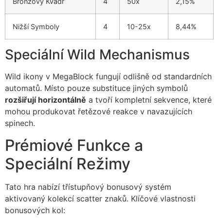
Bronzový Kvádr
4
50x
2,15%
Nižší Symboly
4
10-25x
8,44%
Speciální Wild Mechanismus
Wild ikony v MegaBlock fungují odlišně od standardních
automatů. Místo pouze substituce jiných symbolů
rozšiřují horizontálně
a tvoří kompletní sekvence, které
mohou produkovat řetězové reakce v navazujících
spinech.
Prémiové Funkce a
Speciální Režimy
Tato hra nabízí třístupňový bonusový systém
aktivovaný kolekcí scatter znaků. Klíčové vlastnosti
bonusových kol: