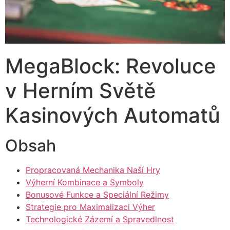
MegaBlock: Revoluce
v Herním Světě
Kasinových Automatů
Obsah
Propracovaná Mechanika Naší Hry
Výherní Kombinace a Symboly
Bonusové Funkce a Speciální Režimy
Strategie pro Maximalizaci Výher
Technologické Zázemí a Spravedlnost