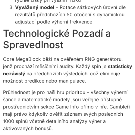
Vyvážený model
– Rotace sázkových úrovní dle
rezultátů předchozích 50 otočení s dynamickou
adjustací podle výherní frekvence
Technologické Pozadí a
Spravedlnost
Core MegaBlock běží na ověřeném RNG generátoru,
jenž prochází měsíčními audity. Každý spin je
statisticky
nezávislý
na předchozích výsledcích, což eliminuje
možnost predikce nebo manipulace.
Průhlednost je pro naši hru prioritou – všechny výherní
šance a matematické modely jsou veřejně přístupné
prostřednictvím sekce Game Info přímo v hře. Gambleři
mají právo kdykoliv ověřit záznam svých posledních
1000 spinů včetně detailního analýzy výher a
aktivovaných bonusů.