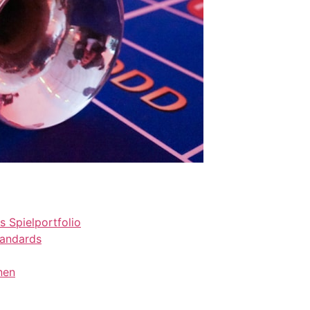
 Spielportfolio
tandards
nen