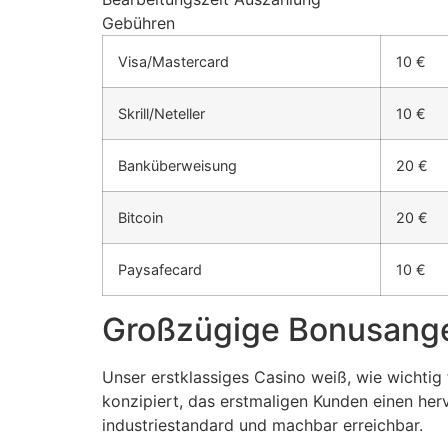
Gebühren
Visa/Mastercard
10 €
Skrill/Neteller
10 €
Banküberweisung
20 €
Bitcoin
20 €
Paysafecard
10 €
Großzügige Bonusang
Unser erstklassiges Casino weiß, wie wichti
konzipiert, das erstmaligen Kunden einen he
industriestandard und machbar erreichbar.