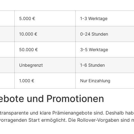
5.000 €
1-3 Werktage
10.000 €
0-24 Stunden
50.000 €
3-5 Werktage
Unbegrenzt
1-6 Stunden
1.000 €
Nur Einzahlung
ebote und Promotionen
g transparente und klare Prämienangebote sind. Deshalb ha
rvorragenden Start ermöglicht. Die Rollover-Vorgaben sind