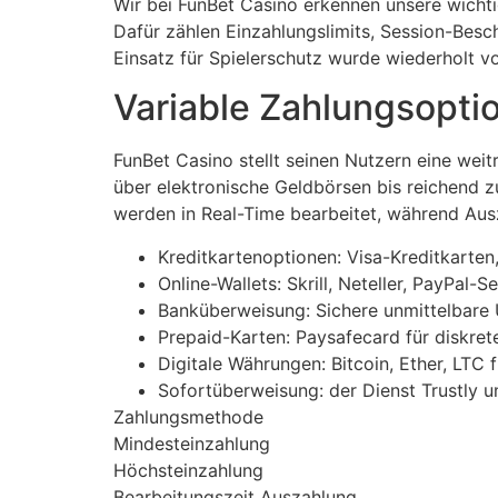
Wir bei FunBet Casino erkennen unsere wicht
Dafür zählen Einzahlungslimits, Session-Besc
Einsatz für Spielerschutz wurde wiederholt 
Variable Zahlungsopti
FunBet Casino stellt seinen Nutzern eine w
über elektronische Geldbörsen bis reichend z
werden in Real-Time bearbeitet, während Aus
Kreditkartenoptionen: Visa-Kreditkarten,
Online-Wallets: Skrill, Neteller, PayPal-S
Banküberweisung: Sichere unmittelbare
Prepaid-Karten: Paysafecard für diskret
Digitale Währungen: Bitcoin, Ether, LTC 
Sofortüberweisung: der Dienst Trustly u
Zahlungsmethode
Mindesteinzahlung
Höchsteinzahlung
Bearbeitungszeit Auszahlung