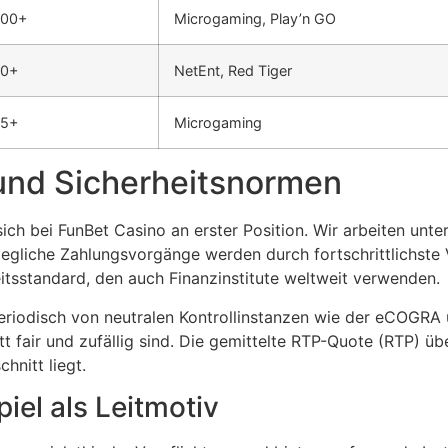
00+
Microgaming, Play’n GO
0+
NetEnt, Red Tiger
5+
Microgaming
und Sicherheitsnormen
ch bei FunBet Casino an erster Position. Wir arbeiten unter 
Jegliche Zahlungsvorgänge werden durch fortschrittlichste 
eitsstandard, den auch Finanzinstitute weltweit verwenden.
odisch von neutralen Kontrollinstanzen wie der eCOGRA un
tt fair und zufällig sind. Die gemittelte RTP-Quote (RTP) üb
nitt liegt.
iel als Leitmotiv