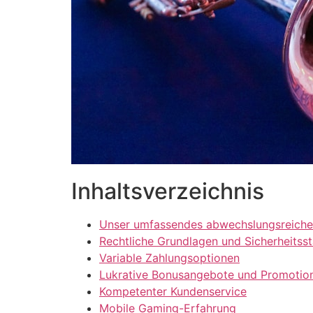
Inhaltsverzeichnis
Unser umfassendes abwechslungsreiches
Rechtliche Grundlagen und Sicherheitss
Variable Zahlungsoptionen
Lukrative Bonusangebote und Promotio
Kompetenter Kundenservice
Mobile Gaming-Erfahrung