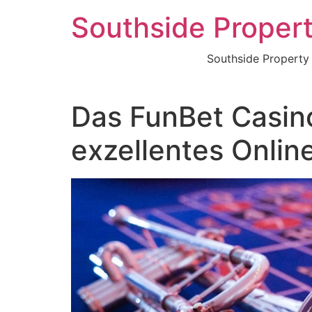
Skip
Southside Propert
to
content
Southside Property
Das FunBet Casino
exzellentes Onli