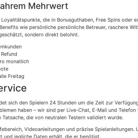
wahrem Mehrwert
 Loyalitätspunkte, die in Bonusguthaben, Free Spins oder 
enefits wie persönliche persönliche Betreuer, raschere Wi
 geschätzt, sondern direkt belohnt.
ammkunden
 Refund
ro monatlich
bote
le Freitag
ervice
et sich den Spielern 24 Stunden um die Zeit zur Verfügung.
emen haben – wir sind per Live-Chat, E-Mail und Telefon v
 Tatsache, die von neutralen Testern validiert wurde.
febereich, Videoanleitungen und präzise Spielanleitungen. 
 und jegliche Daten erhält, die er benötigt.