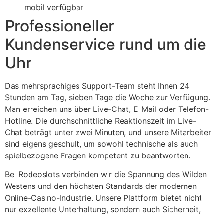
mobil verfügbar
Professioneller
Kundenservice rund um die
Uhr
Das mehrsprachiges Support-Team steht Ihnen 24
Stunden am Tag, sieben Tage die Woche zur Verfügung.
Man erreichen uns über Live-Chat, E-Mail oder Telefon-
Hotline. Die durchschnittliche Reaktionszeit im Live-
Chat beträgt unter zwei Minuten, und unsere Mitarbeiter
sind eigens geschult, um sowohl technische als auch
spielbezogene Fragen kompetent zu beantworten.
Bei Rodeoslots verbinden wir die Spannung des Wilden
Westens und den höchsten Standards der modernen
Online-Casino-Industrie. Unsere Plattform bietet nicht
nur exzellente Unterhaltung, sondern auch Sicherheit,