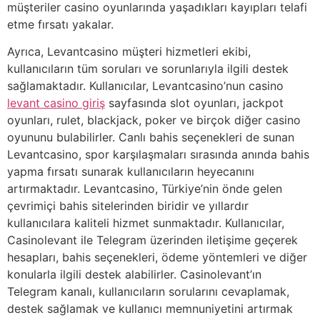
müşteriler casino oyunlarında yaşadıkları kayıpları telafi
etme fırsatı yakalar.
Ayrıca, Levantcasino müşteri hizmetleri ekibi,
kullanıcıların tüm soruları ve sorunlarıyla ilgili destek
sağlamaktadır. Kullanıcılar, Levantcasino’nun casino
levant casino giriş
sayfasında slot oyunları, jackpot
oyunları, rulet, blackjack, poker ve birçok diğer casino
oyununu bulabilirler. Canlı bahis seçenekleri de sunan
Levantcasino, spor karşılaşmaları sırasında anında bahis
yapma fırsatı sunarak kullanıcıların heyecanını
artırmaktadır. Levantcasino, Türkiye’nin önde gelen
çevrimiçi bahis sitelerinden biridir ve yıllardır
kullanıcılara kaliteli hizmet sunmaktadır. Kullanıcılar,
Casinolevant ile Telegram üzerinden iletişime geçerek
hesapları, bahis seçenekleri, ödeme yöntemleri ve diğer
konularla ilgili destek alabilirler. Casinolevant’ın
Telegram kanalı, kullanıcıların sorularını cevaplamak,
destek sağlamak ve kullanıcı memnuniyetini artırmak