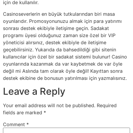
için de kullanılır.
Casinoseverlerin en büyük tutkularından biri masa
oyunlarıdır. Promosyonunuzu almak için para yatırımı
sonrası destek ekibiyle iletişime geçin. Sadakat
programı üyesi olduğunuz zaman size özel bir VIP
yöneticisi alırsınız, destek ekibiyle de iletişime
geçebilirsiniz. Yukarıda da bahsedildiği gibi sitenin
kullanıcılar için özel bir sadakat sistemi bulunur! Casino
oyunlarında kazanmak da var kaybetmek de var öyle
değil mi Aslında tam olarak öyle değil! Kayıttan sonra
destek ekibine de bonusun yatırılması için yazmalısınız.
Leave a Reply
Your email address will not be published.
Required
fields are marked
*
Comment
*