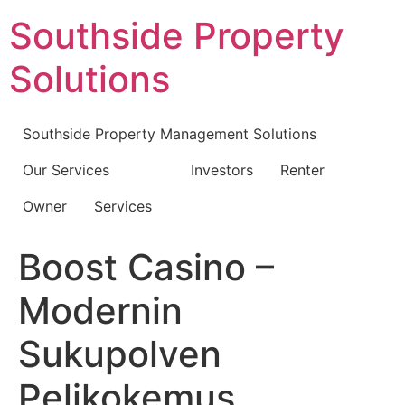
Skip
Southside Property
to
content
Solutions
Southside Property Management Solutions
Our Services
Investors
Renter
Owner
Services
Boost Casino –
Modernin
Sukupolven
Pelikokemus