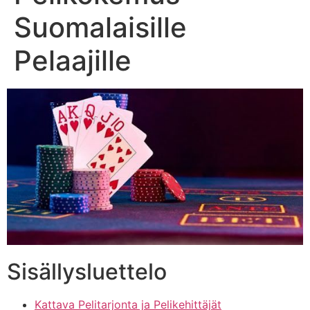
Suomalaisille
Pelaajille
Sisällysluettelo
Kattava Pelitarjonta ja Pelikehittäjät