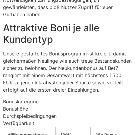
gewährleisten, dass bloß Nutzer Zugriff für euer
Guthaben haben.
Attraktive Boni je alle
Kundentyp
Unsere gestaffeltes Bonusprogramm ist kreiert, damit
gleichermaßen Neulinge wie auch treue Bestandskunden
sicher zu belohnen. Der Neukundenbonus auf Bet7
rangiert mit einem Gesamtwert mit höchstens 1.500
EUR zu jenen lukrativsten jener Sparte sowie verteilt
erfolgt auf die ersten dreier Einzahlungen.
Bonuskategorie
Bonushöhe
Durchspielbedingungen
Verfügbarkeit
Willkommensbonus
100%
35x Bonus