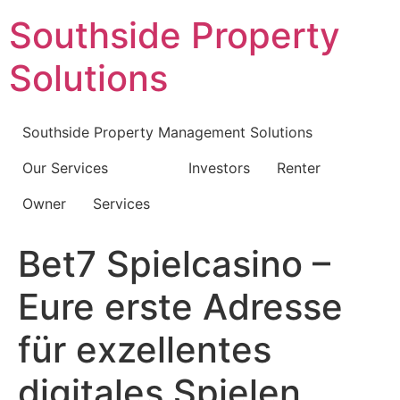
Skip
Southside Property
to
content
Solutions
Southside Property Management Solutions
Our Services
Investors
Renter
Owner
Services
Bet7 Spielcasino –
Eure erste Adresse
für exzellentes
digitales Spielen