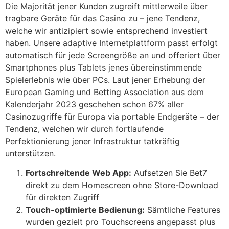
Die Majorität jener Kunden zugreift mittlerweile über
tragbare Geräte für das Casino zu – jene Tendenz,
welche wir antizipiert sowie entsprechend investiert
haben. Unsere adaptive Internetplattform passt erfolgt
automatisch für jede Screengröße an und offeriert über
Smartphones plus Tablets jenes übereinstimmende
Spielerlebnis wie über PCs. Laut jener Erhebung der
European Gaming und Betting Association aus dem
Kalenderjahr 2023 geschehen schon 67% aller
Casinozugriffe für Europa via portable Endgeräte – der
Tendenz, welchen wir durch fortlaufende
Perfektionierung jener Infrastruktur tatkräftig
unterstützen.
Fortschreitende Web App:
Aufsetzen Sie Bet7
direkt zu dem Homescreen ohne Store-Download
für direkten Zugriff
Touch-optimierte Bedienung:
Sämtliche Features
wurden gezielt pro Touchscreens angepasst plus