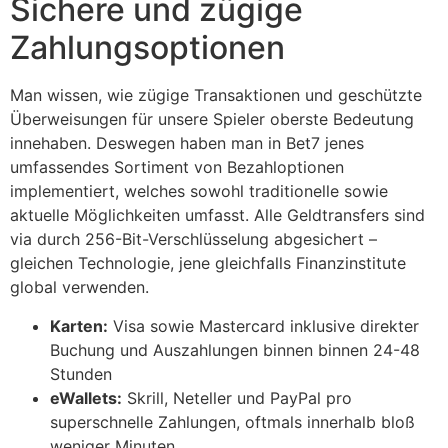
Sichere und zügige
Zahlungsoptionen
Man wissen, wie zügige Transaktionen und geschützte
Überweisungen für unsere Spieler oberste Bedeutung
innehaben. Deswegen haben man in Bet7 jenes
umfassendes Sortiment von Bezahloptionen
implementiert, welches sowohl traditionelle sowie
aktuelle Möglichkeiten umfasst. Alle Geldtransfers sind
via durch 256-Bit-Verschlüsselung abgesichert –
gleichen Technologie, jene gleichfalls Finanzinstitute
global verwenden.
Karten:
Visa sowie Mastercard inklusive direkter
Buchung und Auszahlungen binnen binnen 24-48
Stunden
eWallets:
Skrill, Neteller und PayPal pro
superschnelle Zahlungen, oftmals innerhalb bloß
weniger Minuten