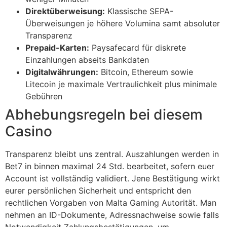
Direktüberweisung:
Klassische SEPA-
Überweisungen je höhere Volumina samt absoluter
Transparenz
Prepaid-Karten:
Paysafecard für diskrete
Einzahlungen abseits Bankdaten
Digitalwährungen:
Bitcoin, Ethereum sowie
Litecoin je maximale Vertraulichkeit plus minimale
Gebühren
Abhebungsregeln bei diesem
Casino
Transparenz bleibt uns zentral. Auszahlungen werden in
Bet7 in binnen maximal 24 Std. bearbeitet, sofern euer
Account ist vollständig validiert. Jene Bestätigung wirkt
eurer persönlichen Sicherheit und entspricht den
rechtlichen Vorgaben von Malta Gaming Autorität. Man
nehmen an ID-Dokumente, Adressnachweise sowie falls
Notwendigkeit Zahlungsbestätigungen, um