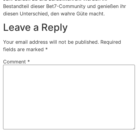
Bestandteil dieser Bet7-Community und genießen ihr
diesen Unterschied, den wahre Güte macht.
Leave a Reply
Your email address will not be published.
Required
fields are marked
*
Comment
*