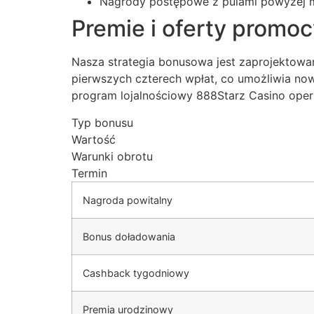
Nagrody postępowe z pulami powyżej m
Premie i oferty promoc
Nasza strategia bonusowa jest zaprojektowan
pierwszych czterech wpłat, co umożliwia no
program lojalnościowy 888Starz Casino oper
Typ bonusu
Wartość
Warunki obrotu
Termin
Nagroda powitalny
Bonus doładowania
Cashback tygodniowy
Premia urodzinowy