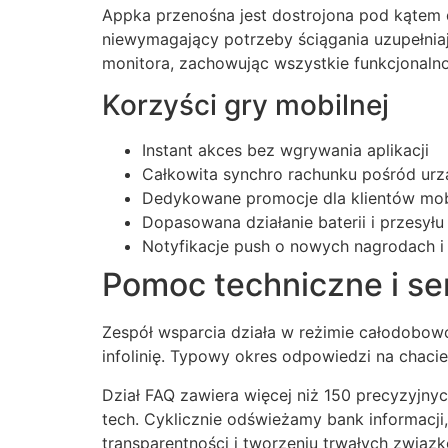
Appka przenośna jest dostrojona pod kątem d
niewymagający potrzeby ściągania uzupełnia
monitora, zachowując wszystkie funkcjonalno
Korzyści gry mobilnej
Instant akces bez wgrywania aplikacji
Całkowita synchro rachunku pośród urz
Dedykowane promocje dla klientów mob
Dopasowana działanie baterii i przesył
Notyfikacje push o nowych nagrodach i 
Pomoc techniczne i se
Zespół wsparcia działa w reżimie całodobowo
infolinię. Typowy okres odpowiedzi na chacie
Dział FAQ zawiera więcej niż 150 precyzyjnyc
tech. Cyklicznie odświeżamy bank informacji
transparentności i tworzeniu trwałych zwią