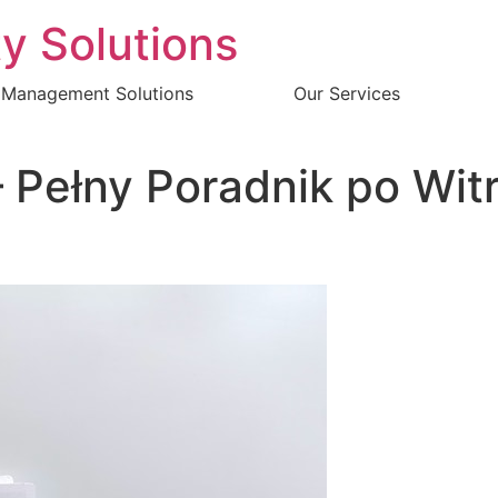
y Solutions
 Management Solutions
Our Services
 Pełny Poradnik po Wit