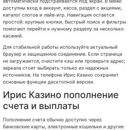
автоматически подстраивается под экран. В меню
доступны вход в аккаунт, касса, раздел с акциями,
каталог слотов и лайв-игр. Навигация остается
простой: крупные кнопки, быстрый поиск и фильтры
помогают перейти к нужному разделу за несколько
касаний.
Для стабильной работы используйте актуальный
браузер и защищенное соединение. Если страница
не загружается, очистите кэш или проверьте адрес;
зеркала стоит выбирать только из надежных
источников. На телефоне Ирис Казино сохраняет
основные функции десктопной версии.
Ирис Казино пополнение
счета и выплаты
Пополнение счета обычно доступно через
банковские карты, электронные кошельки и другие