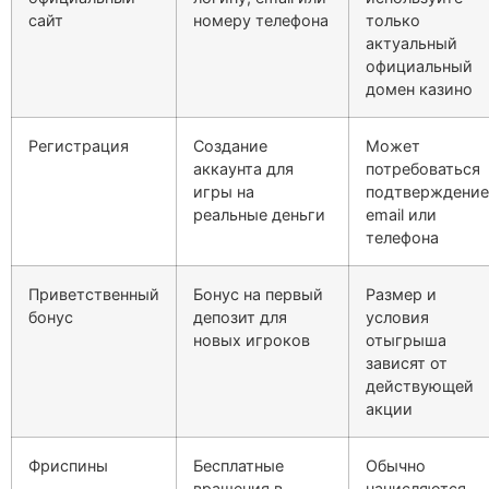
сайт
номеру телефона
только
актуальный
официальный
домен казино
Регистрация
Создание
Может
аккаунта для
потребоваться
игры на
подтверждение
реальные деньги
email или
телефона
Приветственный
Бонус на первый
Размер и
бонус
депозит для
условия
новых игроков
отыгрыша
зависят от
действующей
акции
Фриспины
Бесплатные
Обычно
вращения в
начисляются