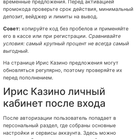
временные предложения. Перед активацией
промокода проверьте срок действия, минимальный
депозит, вейджер и лимиты на вывод.
Совет:
копируйте код без пробелов и применяйте
его в кассе или при регистрации.
Сравнивайте
условия: самый крупный процент не всегда самый
выгодный.
На странице Ирис Казино предложения могут
обновляться регулярно, поэтому проверяйте их
перед пополнением.
Ирис Казино личный
кабинет после входа
После авторизации пользователь попадает в
персональный раздел, где собраны основные
настройки и сервисы аккаунта. Здесь можно