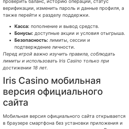
проверить баланс, историю операций, статус
верификации, изменить пароль и данные профиля, а
также перейти к разделу поддержки.
Касса:
пополнение и вывод средств.
Бонусы:
доступные акции и условия отыгрыша.
Безопасность:
лимиты, сессии и
подтверждение личности.
Перед игрой важно изучить правила, соблюдать
лимиты и использовать Iris Casino только при
достижении 18 лет.
Iris Casino мобильная
версия официального
сайта
Мобильная версия официального сайта открывается
в браузере смартфона без установки приложения и