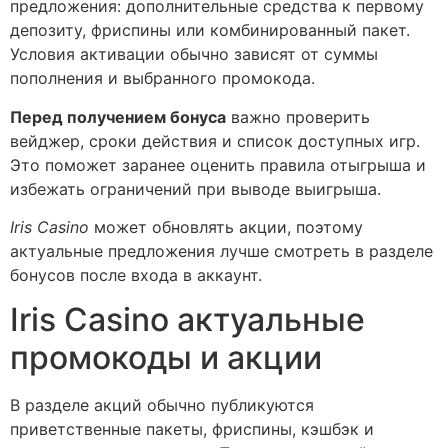
предложения: дополнительные средства к первому
депозиту, фриспины или комбинированный пакет.
Условия активации обычно зависят от суммы
пополнения и выбранного промокода.
Перед получением бонуса
важно проверить
вейджер, сроки действия и список доступных игр.
Это поможет заранее оценить правила отыгрыша и
избежать ограничений при выводе выигрыша.
Iris Casino
может обновлять акции, поэтому
актуальные предложения лучше смотреть в разделе
бонусов после входа в аккаунт.
Iris Casino актуальные
промокоды и акции
В разделе акций обычно публикуются
приветственные пакеты, фриспины, кэшбэк и