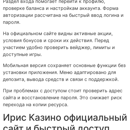
Раздел входа помогает перейти к профилю,
проверке баланса и настройкам аккаунта. Форма
авторизации рассчитана на быстрый ввод логина и
пароля.
На официальном сайте видны активные акции,
условия бонусов и сроки их действия. Перед
участием удобно проверить вейджер, лимиты и
доступные игры.
Мобильная версия сохраняет основные функции без
установки приложения. Меню адаптировано для
депозита, вывода средств и связи с поддержкой.
При проблемах с доступом стоит проверить адрес
сайта и восстановление пароля. Это снижает риск
перехода на копии ресурса.
Ирис Казино официальный
сайт и быстрый доступ