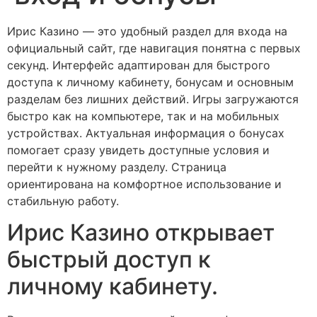
Ирис Казино — это удобный раздел для входа на
официальный сайт, где навигация понятна с первых
секунд. Интерфейс адаптирован для быстрого
доступа к личному кабинету, бонусам и основным
разделам без лишних действий. Игры загружаются
быстро как на компьютере, так и на мобильных
устройствах. Актуальная информация о бонусах
помогает сразу увидеть доступные условия и
перейти к нужному разделу. Страница
ориентирована на комфортное использование и
стабильную работу.
Ирис Казино открывает
быстрый доступ к
личному кабинету.