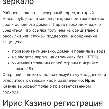
зеркало
Рабочее зеркало — резервный адрес, который
может публиковаться оператором при технических
сбоях основного домена. Перед переходом важно
убедиться, что ссылка получена из официальной
рассылки или службы поддержки, а соединение
защищено.
проверяйте лицензию, домен и правила вывода;
не вводите пароль на страницах без HTTPS;
учитывайте законы своей страны и играйте
только 18+.
Сохраняйте лимиты, не используйте чужие данные и
относитесь к ставкам как к развлечению.
Ирис
Казино
выбирают только при ответственном
подходе.
Ирис Казино регистрация