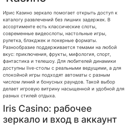
Ирис Казино зеркало помогает открыть доступ к
каталогу развлечений без лишних задержек. В
ассортименте есть классические слоты,
современные видеослоты, настольные игры,
рулетка, блэкджек и покерные форматы.
Разнообразие поддерживается темами на любой
вкус: приключения, фрукты, мифология, спорт,
фантастика и телешоу. Для любителей динамики
доступны live-столы с реальными ведущими, а для
спокойной игры подходят автоматы с разным
числом линий и бонусных раундов. Такой выбор
делает игровую витрину насыщенной и удобной для
разных стилей отдыха.
Iris Casino: рабочее
зеркало и вход в аккаунт