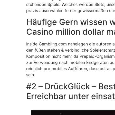
stehenden Spiele. Welches werden Slots, unse
präzis auserwählen ferner gewissermaßen unse
Häufige Gern wissen wo
Casino million dollar 
Inside Gambling.com nahelegen die autoren au
den füßen stehen & verbindliche Spielerschu
Komposition nicht mehr da Prepaid-Organism
zur Verwendung nach mobilen Endgeräten aus
reichlich pro mobiles Aufführen, daselbst a
sein.
#2 – DrückGlück – Bes
Erreichbar unter einsat