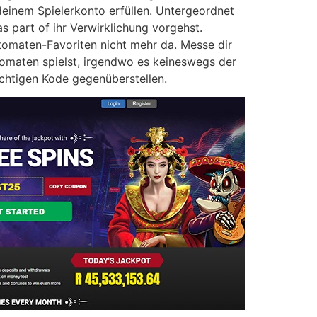
einem Spielerkonto erfüllen. Untergeordnet
s part of ihr Verwirklichung vorgehst.
utomaten-Favoriten nicht mehr da. Messe dir
tomaten spielst, irgendwo es keineswegs der
ichtigen Kode gegenüberstellen.