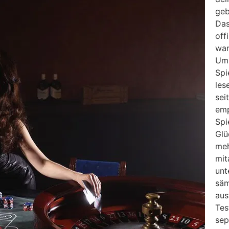
geb
Das
off
wan
Um 
Spi
les
sei
emp
Spi
Glü
meh
mit
unt
säm
aus
Tes
sep