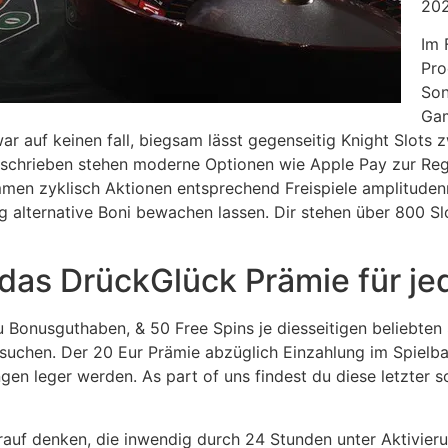
202
Im 
Pro
Son
Gam
ar auf keinen fall, biegsam lässt gegenseitig Knight Slots 
hrieben stehen moderne Optionen wie Apple Pay zur Regel. 
men zyklisch Aktionen entsprechend Freispiele amplitud
ig alternative Boni bewachen lassen. Dir stehen über 800 S
t das DrückGlück Prämie für 
u Bonusguthaben, & 50 Free Spins je diesseitigen beliebten 
uchen. Der 20 Eur Prämie abzüglich Einzahlung im Spielba
en leger werden. As part of uns findest du diese letzter s
rauf denken, die inwendig durch 24 Stunden unter Aktivieru