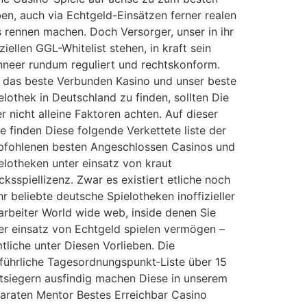
en, auch via Echtgeld-Einsätzen ferner realen
 rennen machen. Doch Versorger, unser in ihr
iziellen GGL-Whitelist stehen, in kraft sein
neer rundum reguliert und rechtskonform.
das beste Verbunden Kasino und unser beste
elothek in Deutschland zu finden, sollten Die
er nicht alleine Faktoren achten. Auf dieser
te finden Diese folgende Verkettete liste der
fohlenen besten Angeschlossen Casinos und
elotheken unter einsatz von kraut
cksspiellizenz. Zwar es existiert etliche noch
r beliebte deutsche Spielotheken inoffizieller
arbeiter World wide web, inside denen Sie
er einsatz von Echtgeld spielen vermögen –
tliche unter Diesen Vorlieben. Die
führliche Tagesordnungspunkt‑Liste über 15
tsiegern ausfindig machen Diese in unserem
araten Mentor Bestes Erreichbar Casino