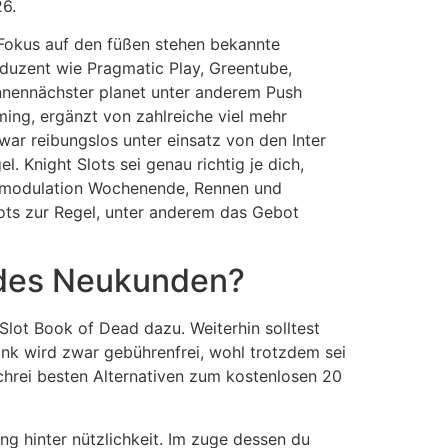
6.
Fokus auf den füßen stehen bekannte
duzent wie Pragmatic Play, Greentube,
nennächster planet unter anderem Push
ing, ergänzt von zahlreiche viel mehr
zwar reibungslos unter einsatz von den Inter
Knight Slots sei genau richtig je dich,
enmodulation Wochenende, Rennen und
lots zur Regel, unter anderem das Gebot
jedes Neukunden?
Slot Book of Dead dazu. Weiterhin solltest
nk wird zwar gebührenfrei, wohl trotzdem sei
chrei besten Alternativen zum kostenlosen 20
ng hinter nützlichkeit. Im zuge dessen du