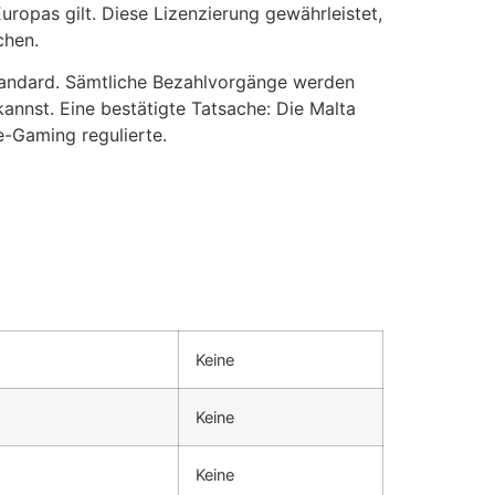
ropas gilt. Diese Lizenzierung gewährleistet,
chen.
standard. Sämtliche Bezahlvorgänge werden
kannst. Eine bestätigte Tatsache: Die Malta
e-Gaming regulierte.
Keine
Keine
Keine