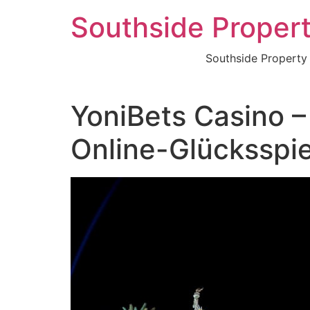
Skip
Southside Propert
to
content
Southside Property
YoniBets Casino –
Online-Glücksspie