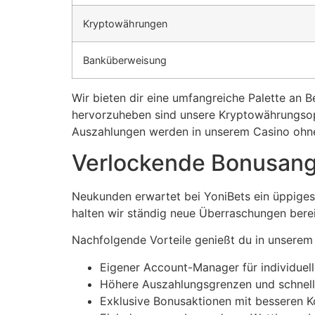
Kryptowährungen
Banküberweisung
Wir bieten dir eine umfangreiche Palette an
hervorzuheben sind unsere Kryptowährungsopti
Auszahlungen werden in unserem Casino ohne
Verlockende Bonusan
Neukunden erwartet bei YoniBets ein üppiges 
halten wir ständig neue Überraschungen bere
Nachfolgende Vorteile genießt du in unserem
Eigener Account-Manager für individuel
Höhere Auszahlungsgrenzen und schnell
Exklusive Bonusaktionen mit besseren K