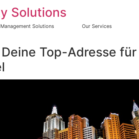
y Solutions
 Management Solutions
Our Services
 Deine Top-Adresse für 
l