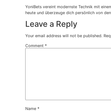
YoniBets vereint modernste Technik mit einem
heute und überzeuge dich persönlich von den 
Leave a Reply
Your email address will not be published.
Req
Comment
*
Name
*