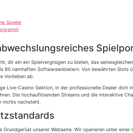
he Spieler
programm
bwechslungsreiches Spielport
, dir ein ein Spielvergnügen zu bieten, das seinesgleiche
als 80 namhaften Softwareanbietern. Von bewährten Slots ü
e Vorlieben ab.
ige Live-Casino-Sektion, in der professionelle Dealer dich 
ühren. Die hochauflösenden Streams und die interaktive Ch
n nichts nachsteht.
utzstandards
s Grundgerüst unserer Webseite. Wir operieren unter einer r