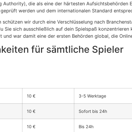
Authority), die als eine der härtesten Aufsichtsbehörden Eu
it geprüft werden und dem internationalen Standard entspre
n schützen wir durch eine Verschlüsselung nach Branchen
 Sie sich ausschließlich auf dein Spielspaß konzentrieren 
t und war damit eine der ersten Behörden global, die Onlin
keiten für sämtliche Spieler
10 €
3-5 Werktage
10 €
Sofort bis 24h
10 €
Bis 24h