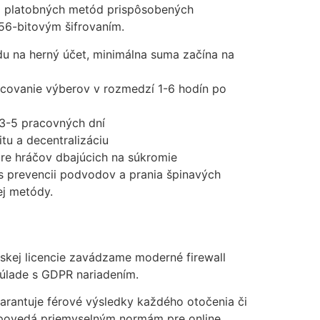
um platobných metód prispôsobených
56-bitovým šifrovaním.
u na herný účet, minimálna suma začína na
racovanie výberov v rozmedzí 1-6 hodín po
3-5 pracovných dní
tu a decentralizáciu
pre hráčov dbajúcich na súkromie
s prevencii podvodov a prania špinavých
ej metódy.
jskej licencie zavádzame moderné firewall
súlade s GDPR nariadením.
garantuje férové výsledky každého otočenia či
odpovedá priemyselným normám pre online