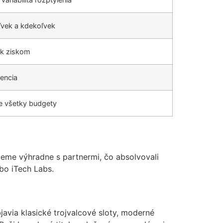
ľvek a kdekoľvek
 k ziskom
encia
e všetky budgety
jeme výhradne s partnermi, čo absolvovali
bo iTech Labs.
javia klasické trojvalcové sloty, moderné