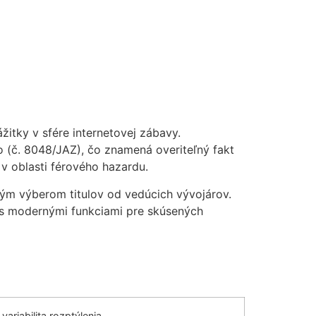
itky v sfére internetovej zábavy.
(č. 8048/JAZ), čo znamená overiteľný fakt
 v oblasti férového hazardu.
kým výberom titulov od vedúcich vývojárov.
a s modernými funkciami pre skúsených
riabilita rozptýlenia