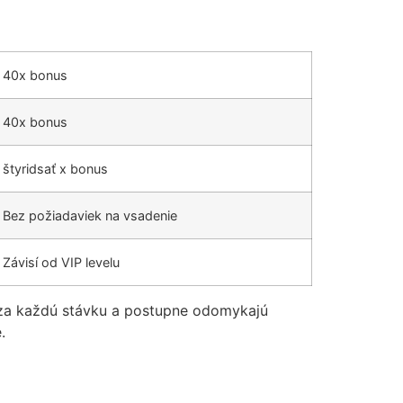
40x bonus
40x bonus
štyridsať x bonus
Bez požiadaviek na vsadenie
Závisí od VIP levelu
y za každú stávku a postupne odomykajú
.