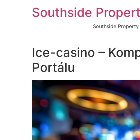
Skip
Southside Propert
to
content
Southside Property
Ice-casino – Kom
Portálu