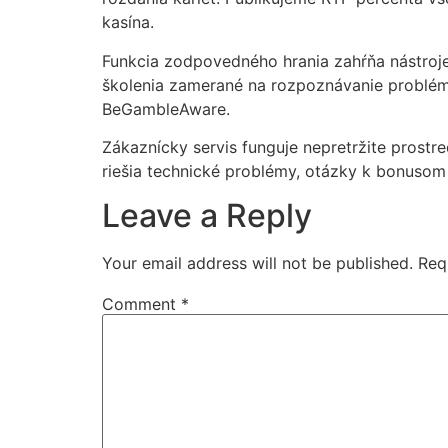
kasína.
Funkcia zodpovedného hrania zahŕňa nástroje 
školenia zamerané na rozpoznávanie problé
BeGambleAware.
Zákaznícky servis funguje nepretržite prostre
riešia technické problémy, otázky k bonusom 
Leave a Reply
Your email address will not be published.
Req
Comment
*