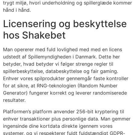
trygt miljø, hvori underholdning og spillerglæde kommer
hånd i hånd.
Licensering og beskyttelse
hos Shakebet
Man opererer med fuld lovlighed med med en licens
udstedt af Spillemyndigheden i Danmark. Dette her
betyder, hvad betyder vi følger strenge regler til
spillerbeskyttelse, databeskyttelse og fair gaming.
Enhver vores spilprodukter gennemgår faste kontroller
for at sikre, at RNG-teknologien (Random Number
Generator) fungerer korrekt og leverer randomiserede
resultater.
Platformen’s platform anvender 256-bit kryptering til
enhver transaktioner plus personlige data. Man gemmer
ingensinde dine kortdata direkte igennem vores
systemer, og vi respekterer fuldt fuldstændigt GDPR-