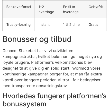
Bankoverførsel
1-2
En til to
Gebyrfrit
hverdage
hverdage
Trustly-løsning
Instant
1 til 2 timer
Gratis
Bonusser og tilbud
Gennem Shakebet har vi vi udviklet en
kampagnestruktur, hvilket belønner lige meget nye og
loyale brugere. Platformen’s velkomstbonus blev
designet til at give dig en solid start, hvorimod vores
kontinuerlige kampagner borger for, at man får ekstra
værdi over længere perioder. Vi tror i fair betingelser
med transparente omsætningskrav.
Hvorledes fungerer platformen’s
bonussystem