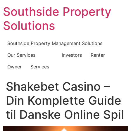
Skip
Southside Property
to
content
Solutions
Southside Property Management Solutions
Our Services
Investors
Renter
Owner
Services
Shakebet Casino –
Din Komplette Guide
til Danske Online Spil