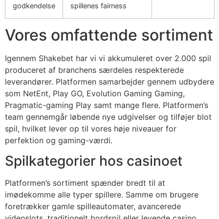
godkendelse
spillenes fairness
Vores omfattende sortiment
Igennem Shakebet har vi vi akkumuleret over 2.000 spil
produceret af branchens særdeles respekterede
leverandører. Platformen samarbejder gennem udbydere
som NetEnt, Play GO, Evolution Gaming Gaming,
Pragmatic-gaming Play samt mange flere. Platformen’s
team gennemgår løbende nye udgivelser og tilføjer blot
spil, hvilket lever op til vores høje niveauer for
perfektion og gaming-værdi.
Spilkategorier hos casinoet
Platformen’s sortiment spænder bredt til at
imødekomme alle typer spillere. Samme om brugere
foretrækker gamle spilleautomater, avancerede
videoslots, traditionelt bordspil eller levende casino,