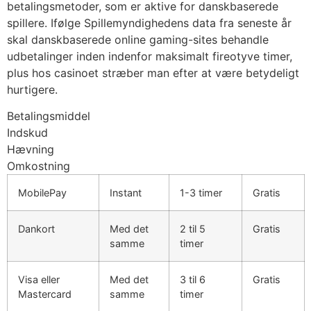
betalingsmetoder, som er aktive for danskbaserede
spillere. Ifølge Spillemyndighedens data fra seneste år
skal danskbaserede online gaming-sites behandle
udbetalinger inden indenfor maksimalt fireotyve timer,
plus hos casinoet stræber man efter at være betydeligt
hurtigere.
Betalingsmiddel
Indskud
Hævning
Omkostning
MobilePay
Instant
1-3 timer
Gratis
Dankort
Med det
2 til 5
Gratis
samme
timer
Visa eller
Med det
3 til 6
Gratis
Mastercard
samme
timer